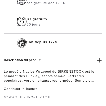
Livraison gratuite dès 120 €
Retours gratuits
Sous 30 jours
Tradition depuis 1774
Description du produit
Le modèle Naples Wrapped de BIRKENSTOCK est le
pendant des Buckley, sabots semi-ouverts très
populaires, version chaussures fermées. Son style
mocassin à coutures visibles lui confère un look original,
Continuer la lecture
masculin. La semelle garantit un port confortable et sûr
grâce à deux éléments : une semelle intermédiaire
N° d'art.
1029675/1029710
amortissante en EVA et une semelle d’usure en
caoutchouc véritable. La tige a été confectionnée dans