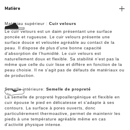
un cuir velours particulièrement doux qui drape le pied
comme une seconde peau et lui donne son aspect
Matière
naturel.
Matériau supérieur :
Cuir velours
Le cuir velours est un daim présentant une surface
poncée et rugueuse. Le cuir velours présente une
surface douce et veloutée agréable au contact de la
peau. Il dispose de plus d’une bonne capacité
d’absorption de l’humidité. Le cuir velours est
naturellement doux et flexible. Sa stabilité n’est pas la
même que celle du cuir lisse et diffère en fonction de la
peau choisie. Il ne s'agit pas de défauts de matériaux ou
de production.
Semelle intérieure:
Semelle de propreté
La semelle de propreté hypoallergénique et flexible en
cuir épouse le pied en délicatesse et s'adapte à ses
contours. La surface à pores ouverts, donc
particulièrement thermoactive, permet de maintenir les
pieds à une température agréable même en cas
d’activité physique intense.