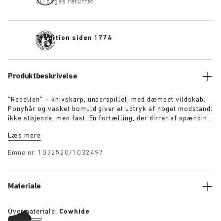
30 dages returret
Tradition siden 1774
Produktbeskrivelse
”Rebellen” – knivskarp, underspillet, med dæmpet vildskab.
Ponyhår og vasket bomuld giver et udtryk af noget modstand:
ikke støjende, men fast. En fortælling, der dirrer af spænding,
en klassiker genopfundet i detaljen. Båret med et formål, ikke
Læs mere
for at behage.
Emne nr.
1032520/1032497
Materiale
Overmateriale:
Cowhide