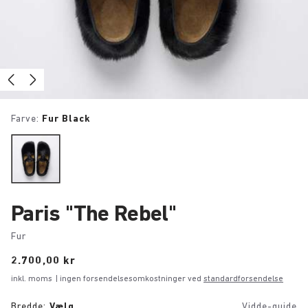
Farve:
Fur Black
Paris "The Rebel"
Fur
Price:
2.700,00 kr
inkl. moms
| ingen forsendelsesomkostninger ved
standardforsendelse
Bredde:
Vælg
Vidde-guide