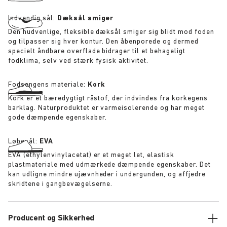
Indvendig sål:
Dæksål smiger
Den hudvenlige, fleksible dæksål smiger sig blidt mod foden
og tilpasser sig hver kontur. Den åbenporede og dermed
specielt åndbare overflade bidrager til et behageligt
fodklima, selv ved stærk fysisk aktivitet.
Fodsengens materiale:
Kork
Kork er et bæredygtigt råstof, der indvindes fra korkegens
barklag. Naturproduktet er varmeisolerende og har meget
gode dæmpende egenskaber.
Løbesål:
EVA
EVA (ethylenvinylacetat) er et meget let, elastisk
plastmateriale med udmærkede dæmpende egenskaber. Det
kan udligne mindre ujævnheder i undergunden, og affjedre
skridtene i gangbevægelserne.
Producent og Sikkerhed