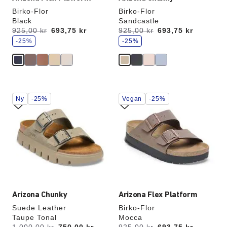
Birko-Flor
Birko-Flor
Black
Sandcastle
s
s
Før:
925,00 kr
nu
693,75 kr
Før:
925,00 kr
nu
693,75 kr
p
p
a
-25%
a
-25%
r
r
Interaktion
Interaktion
Ny
-25%
Vegan
-25%
med
med
prøvefarver
prøvefarver
vil
vil
opdatere
opdatere
produktbilledet
produktbilledet
Arizona Chunky
Arizona Flex Platform
Suede Leather
Birko-Flor
Taupe Tonal
Mocca
s
s