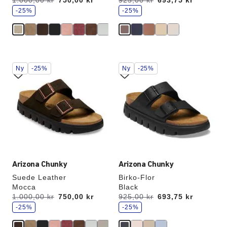
Før:
1.000,00 kr
nu
750,00 kr
Før:
925,00 kr
nu
693,75 kr
p
p
a
-25%
a
-25%
r
r
Interaktion
Interaktion
Ny
-25%
Ny
-25%
med
med
prøvefarver
prøvefarver
vil
vil
opdatere
opdatere
produktbilledet
produktbilledet
Arizona Chunky
Arizona Chunky
Suede Leather
Birko-Flor
Mocca
Black
s
s
Før:
1.000,00 kr
nu
750,00 kr
Før:
925,00 kr
nu
693,75 kr
p
p
a
-25%
a
-25%
r
r