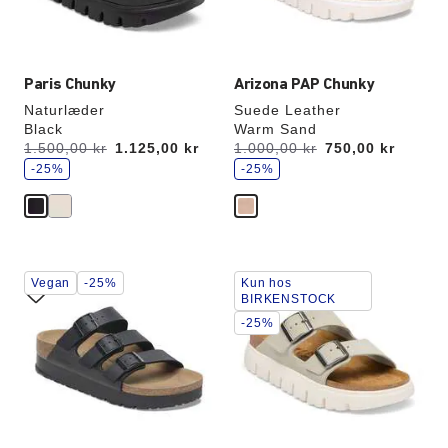
Paris Chunky
Arizona PAP Chunky
Naturlæder
Suede Leather
Black
Warm Sand
s
s
Før:
1.500,00 kr
nu
1.125,00 kr
Før:
1.000,00 kr
nu
750,00 kr
p
p
a
-25%
a
-25%
r
r
Interaktion
Interaktion
Vegan
-25%
Kun hos
med
med
BIRKENSTOCK
prøvefarver
prøvefarver
-25%
vil
vil
opdatere
opdatere
produktbilledet
produktbilledet