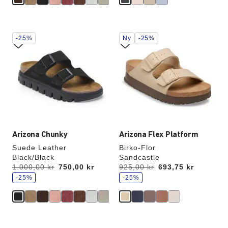
Interaktion
Interaktion
-25%
Ny
-25%
med
med
prøvefarver
prøvefarver
vil
vil
opdatere
opdatere
produktbilledet
produktbilledet
Arizona Chunky
Arizona Flex Platform
Suede Leather
Birko-Flor
Black/Black
Sandcastle
s
s
Før:
1.000,00 kr
nu
750,00 kr
Før:
925,00 kr
nu
693,75 kr
p
p
a
-25%
a
-25%
r
r