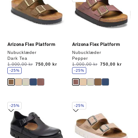
opdatere
opdatere
produktbilledet
produktbilledet
Arizona Flex Platform
Arizona Flex Platform
Nubucklæder
Nubucklæder
Dark Tea
Pepper
s
s
Før:
1.000,00 kr
nu
750,00 kr
Før:
1.000,00 kr
nu
750,00 kr
p
p
a
-25%
a
-25%
r
r
Interaktion
Interaktion
-25%
-25%
med
med
prøvefarver
prøvefarver
vil
vil
opdatere
opdatere
produktbilledet
produktbilledet