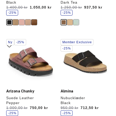
Black
Dark Tea
s
s
Før:
1.400,00 kr
nu
1.050,00 kr
Før:
1.250,00 kr
nu
937,50 kr
p
p
a
-25%
a
-25%
r
r
Interaktion
Interaktion
Ny
-25%
Member Exclusive
med
med
prøvefarver
prøvefarver
-25%
vil
vil
opdatere
opdatere
produktbilledet
produktbilledet
Arizona Chunky
Almina
Suede Leather
Nubucklæder
Pepper
Black
s
s
Før:
1.000,00 kr
nu
750,00 kr
Før:
950,00 kr
nu
712,50 kr
p
p
a
-25%
a
-25%