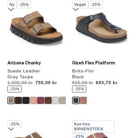
Interaktion
Interaktion
Ny
-25%
Vegan
-25%
med
med
prøvefarver
prøvefarver
vil
vil
opdatere
opdatere
produktbilledet
produktbilledet
Arizona Chunky
Gizeh Flex Platform
Suede Leather
Birko-Flor
Gray Taupe
Black
s
s
Før:
1.000,00 kr
nu
750,00 kr
Før:
925,00 kr
nu
693,75 kr
p
p
a
-25%
a
-25%
r
r
Interaktion
Interaktion
-25%
Kun hos
med
med
BIRKENSTOCK
prøvefarver
prøvefarver
-25%
vil
vil