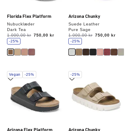
Florida Flex Platform
Arizona Chunky
Nubucklæder
Suede Leather
Dark Tea
Pure Sage
s
s
Før:
1.000,00 kr
nu
750,00 kr
Før:
1.000,00 kr
nu
750,00 kr
p
p
a
-25%
a
-25%
r
r
Interaktion
Interaktion
Vegan
-25%
-25%
med
med
prøvefarver
prøvefarver
vil
vil
opdatere
opdatere
produktbilledet
produktbilledet
Arizona Flex Platform
Arizona Chunky