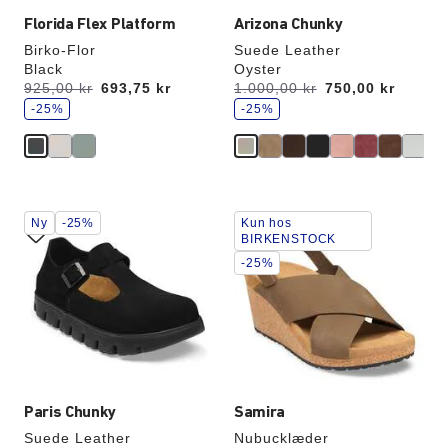
Florida Flex Platform
Arizona Chunky
Birko-Flor
Suede Leather
Black
Oyster
s
s
Før:
925,00 kr
nu
693,75 kr
Før:
1.000,00 kr
nu
750,00 kr
p
p
a
-25%
a
-25%
r
r
Interaktion
Interaktion
Ny
-25%
Kun hos
med
med
BIRKENSTOCK
prøvefarver
prøvefarver
-25%
vil
vil
opdatere
opdatere
produktbilledet
produktbilledet
Paris Chunky
Samira
Suede Leather
Nubucklæder