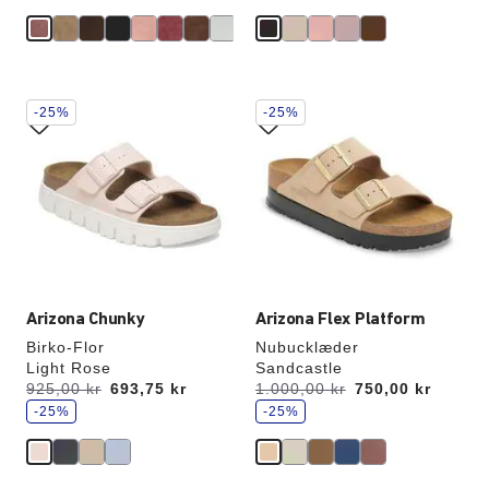
r
r
Interaktion
Interaktion
-25%
-25%
med
med
prøvefarver
prøvefarver
vil
vil
opdatere
opdatere
produktbilledet
produktbilledet
Arizona Chunky
Arizona Flex Platform
Birko-Flor
Nubucklæder
Light Rose
Sandcastle
s
s
Før:
925,00 kr
nu
693,75 kr
Før:
1.000,00 kr
nu
750,00 kr
p
p
a
-25%
a
-25%
r
r