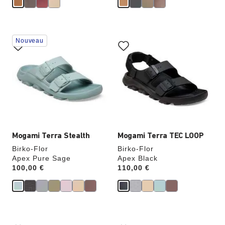
Cliquer
Cliquer
Nouveau
sur
sur
les
les
échantillons
échantillons
de
de
couleurs
couleurs
modifiera
modifiera
l’image
l’image
du
du
produit
produit
Mogami Terra Stealth
Mogami Terra TEC LOOP
Birko-Flor
Birko-Flor
Apex Pure Sage
Apex Black
Price:
100,00 €
Price:
110,00 €
Cliquer
Cliquer