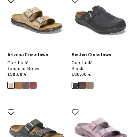
les
les
échantillons
échantillons
de
de
couleurs
couleurs
modifiera
modifiera
l’image
l’image
du
du
produit
produit
Arizona Crosstown
Boston Crosstown
Cuir huilé
Cuir huilé
Tobacco Brown
Black
Price:
150,00 €
Price:
180,00 €
Cliquer
Cliquer
sur
sur
les
les
échantillons
échantillons
de
de
couleurs
couleurs