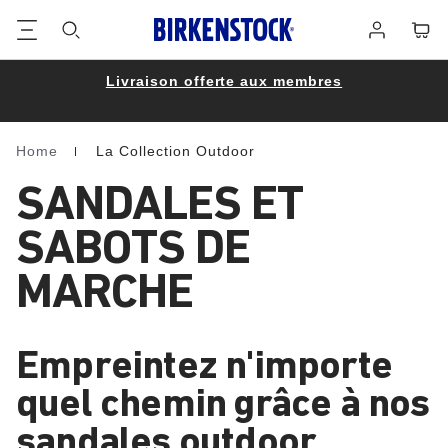
Footer
Panie
Se
connecter
Livraison offerte aux membres
Home
La Collection Outdoor
Homepage
SANDALES ET
SABOTS DE
MARCHE
Empreintez n'importe
quel chemin grâce à nos
sandales outdoor