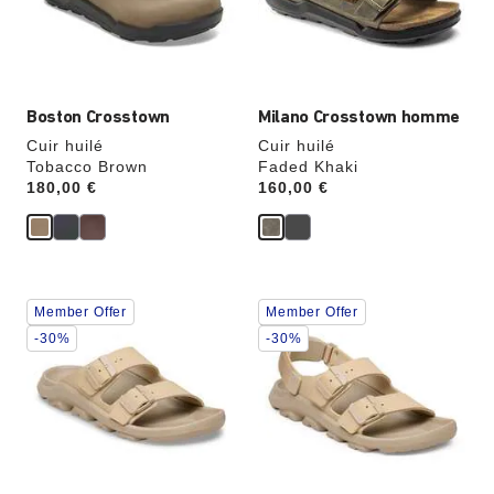
modifiera
modifiera
l’image
l’image
du
du
produit
produit
Boston Crosstown
Milano Crosstown homme
Cuir huilé
Cuir huilé
Tobacco Brown
Faded Khaki
Price:
180,00 €
Price:
160,00 €
Cliquer
Cliquer
Member Offer
Member Offer
sur
sur
les
les
-30%
-30%
échantillons
échantillons
de
de
couleurs
couleurs
modifiera
modifiera
l’image
l’image
du
du
produit
produit