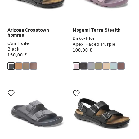
modifiera
modifiera
l’image
l’image
du
du
produit
produit
Arizona Crosstown
Mogami Terra Stealth
homme
Birko-Flor
Cuir huilé
Apex Faded Purple
Black
Price:
100,00 €
Price:
150,00 €
Cliquer
Cliquer
sur
sur
les
les
échantillons
échantillons
de
de
couleurs
couleurs
modifiera
modifiera
l’image
l’image
du
du
produit
produit