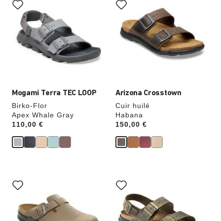
sur
sur
les
les
échantillons
échantillons
de
de
couleurs
couleurs
modifiera
modifiera
l’image
l’image
du
du
produit
produit
Mogami Terra TEC LOOP
Arizona Crosstown
Birko-Flor
Cuir huilé
Apex Whale Gray
Habana
Price:
110,00 €
Price:
150,00 €
Cliquer
Cliquer
sur
sur
les
les
échantillons
échantillons
de
de
couleurs
couleurs