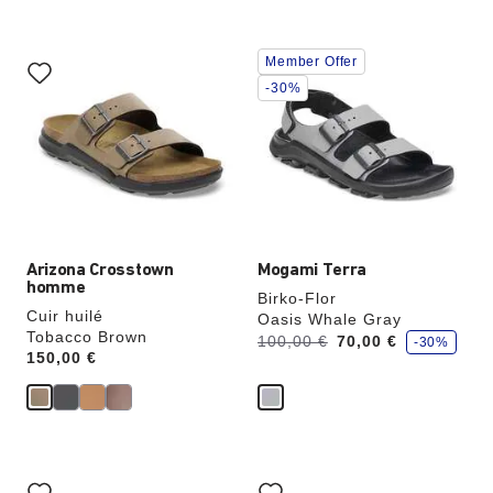
Cliquer
Cliquer
Member Offer
sur
sur
les
les
-30%
échantillons
échantillons
de
de
couleurs
couleurs
modifiera
modifiera
l’image
l’image
du
du
produit
produit
Arizona Crosstown
Mogami Terra
homme
Birko-Flor
Cuir huilé
Oasis Whale Gray
Tobacco Brown
é
Avant:
à
100,00 €
70,00 €
-30%
c
Price:
150,00 €
o
n
o
m
i
s
e
z
Cliquer
Cliquer
sur
sur