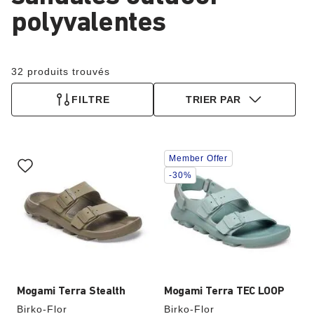
polyvalentes
32 produits trouvés
FILTRE
TRIER PAR
Cliquer
Cliquer
Member Offer
sur
sur
les
les
-30%
échantillons
échantillons
de
de
couleurs
couleurs
modifiera
modifiera
l’image
l’image
du
du
produit
produit
Mogami Terra Stealth
Mogami Terra TEC LOOP
Birko-Flor
Birko-Flor