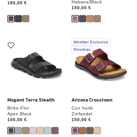
Habana/Black
Price:
180,00 €
Price:
150,00 €
Cliquer
Cliquer
Member Exclusive
sur
sur
les
les
Nouveau
échantillons
échantillons
de
de
couleurs
couleurs
modifiera
modifiera
l’image
l’image
du
du
produit
produit
Mogami Terra Stealth
Arizona Crosstown
Birko-Flor
Cuir huilé
Apex Black
Zinfandel
Price:
100,00 €
Price:
150,00 €