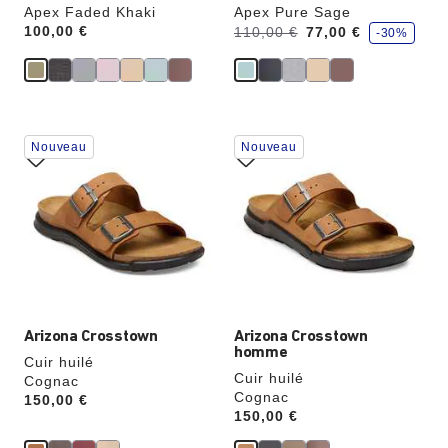
Apex Faded Khaki
Apex Pure Sage
é
Price:
100,00 €
Avant:
à
110,00 €
77,00 €
-30%
c
o
n
o
m
i
s
e
Cliquer
Cliquer
z
Nouveau
Nouveau
sur
sur
les
les
échantillons
échantillons
de
de
couleurs
couleurs
modifiera
modifiera
l’image
l’image
du
du
produit
produit
Arizona Crosstown
Arizona Crosstown
homme
Cuir huilé
Cuir huilé
Cognac
Cognac
Price:
150,00 €
Price:
150,00 €