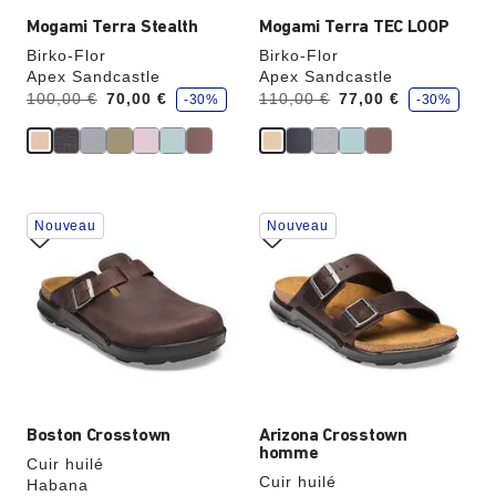
Mogami Terra Stealth
Mogami Terra TEC LOOP
Birko-Flor
Birko-Flor
Apex Sandcastle
Apex Sandcastle
é
é
Avant:
à
Avant:
à
100,00 €
70,00 €
110,00 €
77,00 €
-30%
-30%
c
c
o
o
n
n
o
o
m
m
i
i
s
s
e
e
Cliquer
Cliquer
z
z
Nouveau
Nouveau
sur
sur
les
les
échantillons
échantillons
de
de
couleurs
couleurs
modifiera
modifiera
l’image
l’image
du
du
produit
produit
Boston Crosstown
Arizona Crosstown
homme
Cuir huilé
Cuir huilé
Habana