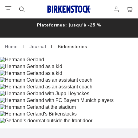
Footer
Panie
Se
connecter
Plateformes: jusqu’à -25 %
Home
Journal
Birkenstories
Homepage