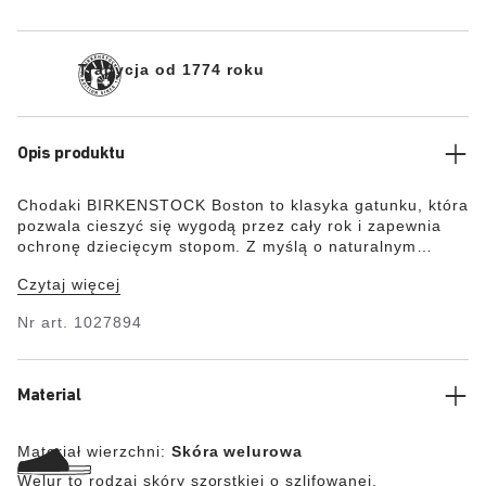
Tradycja od 1774 roku
Opis produktu
Chodaki BIRKENSTOCK Boston to klasyka gatunku, która
pozwala cieszyć się wygodą przez cały rok i zapewnia
ochronę dziecięcym stopom. Z myślą o naturalnym
wyglądzie obuwia materiał wierzchni to miękka skóra
Czytaj więcej
welurowa, która przylega do stopy niczym druga skóra.
Nr art.
1027894
Material
Materiał wierzchni:
Skóra welurowa
Welur to rodzaj skóry szorstkiej o szlifowanej,