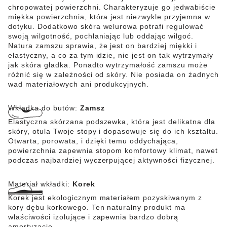
chropowatej powierzchni. Charakteryzuje go jedwabiście
miękka powierzchnia, która jest niezwykle przyjemna w
dotyku. Dodatkowo skóra welurowa potrafi regulować
swoją wilgotność, pochłaniając lub oddając wilgoć.
Natura zamszu sprawia, że jest on bardziej miękki i
elastyczny, a co za tym idzie, nie jest on tak wytrzymały
jak skóra gładka. Ponadto wytrzymałość zamszu może
różnić się w zależności od skóry. Nie posiada on żadnych
wad materiałowych ani produkcyjnych.
Wkładka do butów:
Zamsz
Elastyczna skórzana podszewka, która jest delikatna dla
skóry, otula Twoje stopy i dopasowuje się do ich kształtu.
Otwarta, porowata, i dzięki temu oddychająca,
powierzchnia zapewnia stopom komfortowy klimat, nawet
podczas najbardziej wyczerpującej aktywności fizycznej.
Materiał wkładki:
Korek
Korek jest ekologicznym materiałem pozyskiwanym z
kory dębu korkowego. Ten naturalny produkt ma
właściwości izolujące i zapewnia bardzo dobrą
amortyzację.