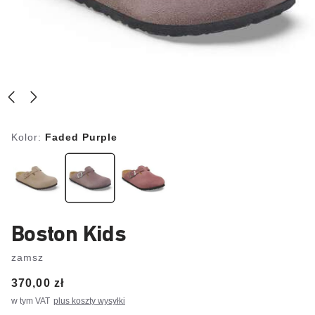
Kolor:
Faded Purple
Boston Kids
zamsz
Price:
370,00 zł
w tym VAT
plus koszty wysyłki