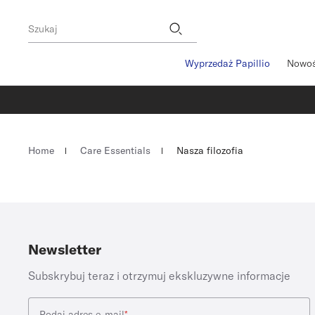
Stopka
Filie
Szukaj
Wyprzedaż Papillio
Nowo
Homepage
Home
Care Essentials
Nasza filozofia
Newsletter
Subskrybuj teraz i otrzymuj ekskluzywne informacje
Podaj adres e-mail
*