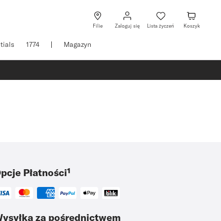
Zaloguj
Lista
Koszyk
się
życzeń
Filie
Zaloguj się
Lista życzeń
Koszyk
tials
1774
Magazyn
pcje Płatności¹
ysyłka za pośrednictwem