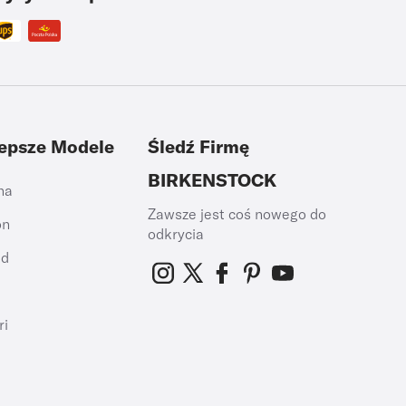
lepsze Modele
Śledź Firmę
BIRKENSTOCK
na
Zawsze jest coś nowego do
on
odkrycia
id
h
ri