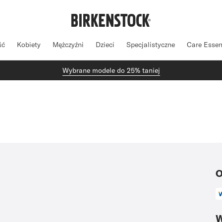
ść
Kobiety
Mężczyźni
Dzieci
Specjalistyczne
Care Essen
Wybrane modele do 25% taniej
O
W