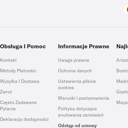
Obsługa I Pomoc
Informacje Prawne
Naj
Kontakt
Uwaga prawna
Arizo
Metody Płatności
Ochrona danych
Bost
Wysyłka I Dostawa
Ustawienia plików
Madr
cookies
Zwrot
Gize
Warunki i postanowienia
Często Zadawane
Maya
Pytania
Polityka dotycząca
anulowania zamówień
Deklaracja dostępności
Odstąp od umowy