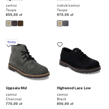
zamsz
nubuk/zamsz
Taupe
Taupe
Price:
855,00 zł
Price:
970,00 zł
Wybranie
Wybranie
Nowy
koloru
koloru
spowoduje
spowoduje
zmianę
zmianę
zdjęcia
zdjęcia
produktu
produktu
Uppsala Mid
Highwood Lace Low
zamsz
zamsz
Charcoal
Black
Price:
770,00 zł
Price:
850,00 zł