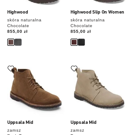
Highwood
Highwood Slip On Women
skóra naturalna
skóra naturalna
Chocolate
Chocolate
Price:
855,00 zł
Price:
855,00 zł
Wybranie
Wybranie
koloru
koloru
spowoduje
spowoduje
zmianę
zmianę
zdjęcia
zdjęcia
produktu
produktu
Uppsala Mid
Uppsala Mid
zamsz
zamsz