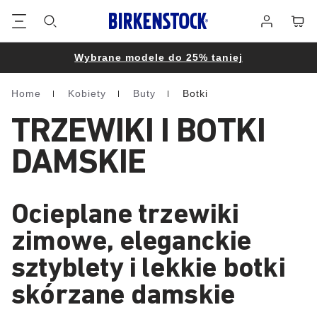
Stopka
Koszy
Zaloguj
się
Wybrane modele do 25% taniej
Home
Kobiety
Buty
Botki
Homepage
TRZEWIKI I BOTKI
DAMSKIE
Ocieplane trzewiki
zimowe, eleganckie
sztyblety i lekkie botki
skórzane damskie