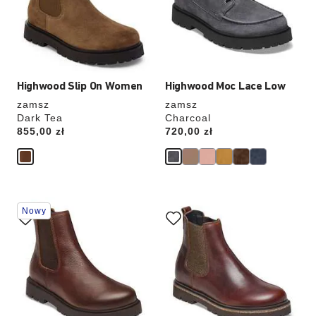
produktu
produktu
Highwood Slip On Women
Highwood Moc Lace Low
zamsz
zamsz
Dark Tea
Charcoal
Price:
855,00 zł
Price:
720,00 zł
Wybranie
Wybranie
Nowy
koloru
koloru
spowoduje
spowoduje
zmianę
zmianę
zdjęcia
zdjęcia
produktu
produktu