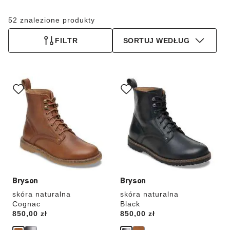
52 znalezione produkty
FILTR
SORTUJ WEDŁUG
Wybranie
Wybranie
koloru
koloru
spowoduje
spowoduje
zmianę
zmianę
zdjęcia
zdjęcia
produktu
produktu
Bryson
Bryson
skóra naturalna
skóra naturalna
Cognac
Black
Price:
850,00 zł
Price:
850,00 zł