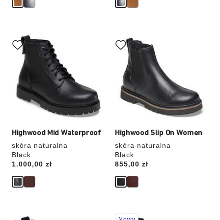
Wybranie
Wybranie
koloru
koloru
spowoduje
spowoduje
zmianę
zmianę
zdjęcia
zdjęcia
produktu
produktu
Highwood Mid Waterproof
Highwood Slip On Women
skóra naturalna
skóra naturalna
Black
Black
Price:
1.000,00 zł
Price:
855,00 zł
Wybranie
Wybranie
Nowy