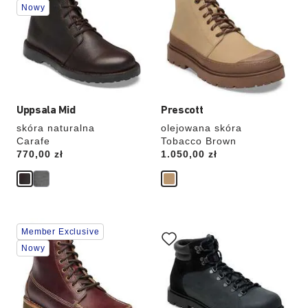
Nowy
zmianę
zmianę
zdjęcia
zdjęcia
produktu
produktu
Uppsala Mid
Prescott
skóra naturalna
olejowana skóra
Carafe
Tobacco Brown
Price:
770,00 zł
Price:
1.050,00 zł
Wybranie
Wybranie
Member Exclusive
koloru
koloru
spowoduje
spowoduje
Nowy
zmianę
zmianę
zdjęcia
zdjęcia
produktu
produktu