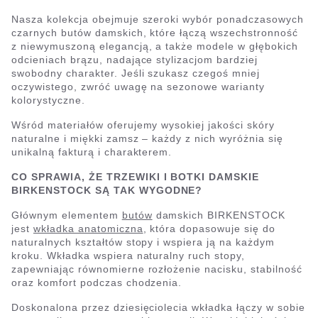
Nasza kolekcja obejmuje szeroki wybór ponadczasowych
czarnych butów damskich, które łączą wszechstronność
z niewymuszoną elegancją, a także modele w głębokich
odcieniach brązu, nadające stylizacjom bardziej
swobodny charakter. Jeśli szukasz czegoś mniej
oczywistego, zwróć uwagę na sezonowe warianty
kolorystyczne.
Wśród materiałów oferujemy wysokiej jakości skóry
naturalne i miękki zamsz – każdy z nich wyróżnia się
unikalną fakturą i charakterem.
CO SPRAWIA, ŻE TRZEWIKI I BOTKI DAMSKIE
BIRKENSTOCK SĄ TAK WYGODNE?
Głównym elementem
butów
damskich BIRKENSTOCK
jest
wkładka anatomiczna
, która dopasowuje się do
naturalnych kształtów stopy i wspiera ją na każdym
kroku. Wkładka wspiera naturalny ruch stopy,
zapewniając równomierne rozłożenie nacisku, stabilność
oraz komfort podczas chodzenia.
Doskonalona przez dziesięciolecia wkładka łączy w sobie