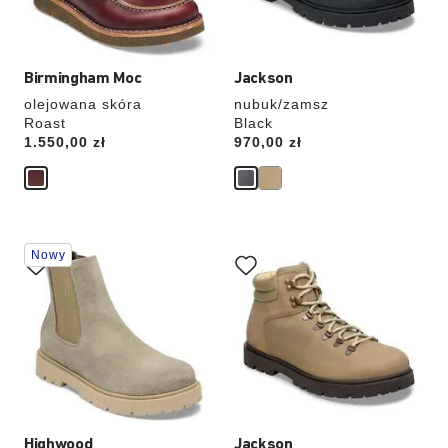
Birmingham Moc
Jackson
olejowana skóra
nubuk/zamsz
Roast
Black
Price:
1.550,00 zł
Price:
970,00 zł
Wybranie
Wybranie
Nowy
koloru
koloru
spowoduje
spowoduje
zmianę
zmianę
zdjęcia
zdjęcia
produktu
produktu
Highwood
Jackson