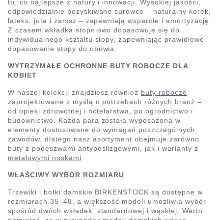
to, co najlepsze z natury i innowacji. Wysokiej jakości,
odpowiedzialnie pozyskiwane surowce – naturalny korek,
lateks, juta i zamsz – zapewniają wsparcie i amortyzację.
Z czasem wkładka stopniowo dopasowuje się do
indywidualnego kształtu stopy, zapewniając prawidłowe
dopasowanie stopy do obuwia.
WYTRZYMAŁE OCHRONNE BUTY ROBOCZE DLA
KOBIET
W naszej kolekcji znajdziesz również
buty robocze
zaprojektowane z myślą o potrzebach różnych branż –
od opieki zdrowotnej i hotelarstwa, po ogrodnictwo i
budownictwo. Każda para została wyposażona w
elementy dostosowane do wymagań poszczególnych
zawodów, dlatego nasz asortyment obejmuje zarówno
buty z podeszwami antypoślizgowymi, jak i warianty z
metalowymi noskami
.
WŁAŚCIWY WYBÓR ROZMIARU
Trzewiki i botki damskie BIRKENSTOCK są dostępne w
rozmiarach 35–48, a większość modeli umożliwia wybór
spośród dwóch wkładek: standardowej i wąskiej. Warto