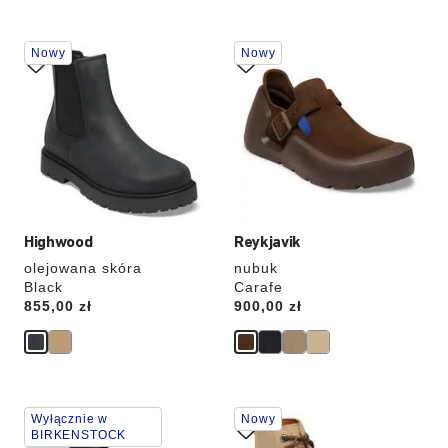
Wybranie
Wybranie
Nowy
Nowy
koloru
koloru
spowoduje
spowoduje
zmianę
zmianę
zdjęcia
zdjęcia
produktu
produktu
Highwood
Reykjavik
olejowana skóra
nubuk
Black
Carafe
Price:
855,00 zł
Price:
900,00 zł
Wybranie
Wybranie
Wyłącznie w
Nowy
koloru
koloru
BIRKENSTOCK
spowoduje
spowoduje