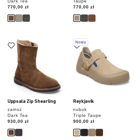
Dark Tea
Taupe
Price:
770,00 zł
Price:
770,00 zł
Wybranie
Wybranie
Nowy
koloru
koloru
spowoduje
spowoduje
zmianę
zmianę
zdjęcia
zdjęcia
produktu
produktu
Uppsala Zip Shearling
Reykjavik
zamsz
nubuk
Dark Tea
Triple Taupe
Price:
930,00 zł
Price:
900,00 zł