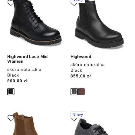
koloru
koloru
spowoduje
spowoduje
zmianę
zmianę
zdjęcia
zdjęcia
produktu
produktu
Highwood Lace Mid
Highwood
Women
skóra naturalna
skóra naturalna
Black
Black
Price:
855,00 zł
Price:
900,00 zł
Wybranie
Wybranie
Nowy
koloru
koloru
spowoduje
spowoduje
zmianę
zmianę
zdjęcia
zdjęcia