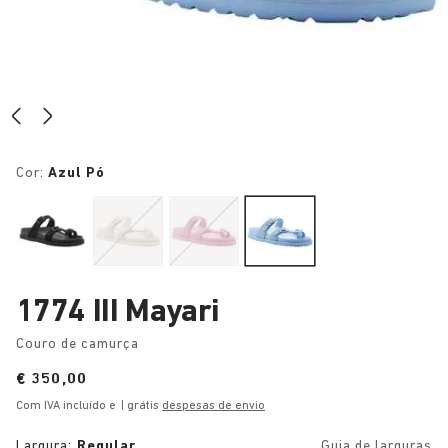
Cor:
Azul Pó
1774 III Mayari
Couro de camurça
Price:
€ 350,00
Com IVA incluído e
| grátis
despesas de envio
Largura:
Regular
Guia de larguras