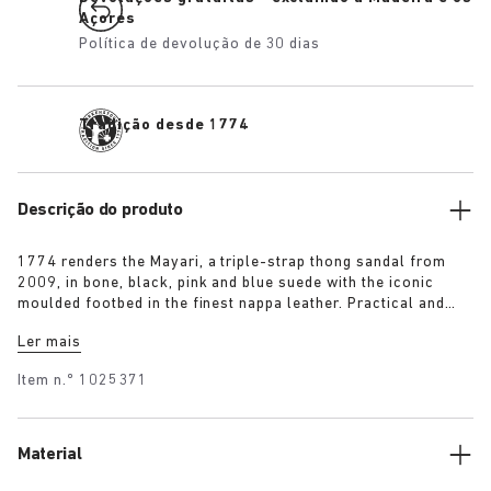
Açores
Política de devolução de 30 dias
Tradição desde 1774
Descrição do produto
1774 renders the Mayari, a triple-strap thong sandal from
2009, in bone, black, pink and blue suede with the iconic
moulded footbed in the finest nappa leather. Practical and
understated in equal measure, it comprises an additional
Ler mais
instep strap for enhanced foot support to put a spring in the
wearer’s step.
Item n.º
1025371
Material