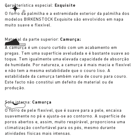
Característica especial:
Exquisite
O forro da palmilha e a extremidade exterior da palmilha dos
modelos BIRKENSTOCK Exquisite são envolvidos em napa
muito suave e flexível.
Material da parte superior:
Camurça;
A camurça é um couro curtido com um acabamento em
pregas. Tem uma superfície aveludada e é bastante suave ao
toque. Tem igualmente uma elevada capacidade de absorção
de humidade. Por natureza, a camurça é mais macia e flexível
e não tem a mesma estabilidade que o couro liso. A
estabilidade da camurça também varia de couro para couro.
Este facto não constitui um defeito de material ou de
produção.
Sola interna:
Camurça
O forro de pele flexível, que é suave para a pele, encaixa
suavemente no pé e ajusta-se ao contorno. A superfície de
poros abertos e, assim, muito respirável, proporciona uma
climatização confortável para os pés, mesmo durante
atividades físicas mais intensas.