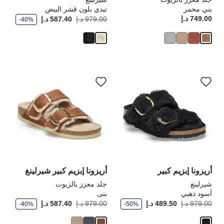
بني محمر
تيدي بلون قشر البيض
و
749.00 د.إ
Price:
أصبح
كانت
979.00 د.إ
587.40 د.إ
-40%
ف
ر
سيؤدي
سي
التفاعل
الت
مع
مع
ألوان
ألو
العينة
الع
إلى
إلى
تحديث
تحد
صورة
صو
المنتج
الم
أريزونا إبزيم كبير
أريزونا إبزيم كبير شيرلينغ
شيرلينغ
جلد معزز بالزيوت
أسود ذهبي
بنى
و
و
أصبح
كانت:
أصبح
كانت
979.00 د.إ
489.50 د.إ
979.00 د.إ
587.40 د.إ
-40%
-50%
ف
ف
ر
ر