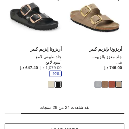
مع
مع
ألوان
ألو
العينة
الع
إلى
إلى
تحديث
تحد
صورة
صو
المنتج
الم
أريزونا بإبزيم كبير
أريزونا إبزيم كبير
جلد معزز بالزيوت
جلد طبيعي لامع
بنى
أسود لامع
و
749.00 د.إ
Price:
1,079.00 د.إ
647.40 د.إ
أصبح
كانت
ف
-40%
ر
لقد شاهدت 24 من 28 منتجات