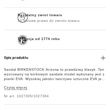
Bezpłatny zwrot towaru
30-dniowe prawo do zwrotu towaru
Tradycja od 1774 roku
Opis produktu
Sandał BIRKENSTOCK Arizona to prawdziwy klasyk. Ten
wzorowany na korkowym sandale model wykonany jest z
pianki EVA. Wysokiej jakości tworzywo sztuczne EVA jest
bezzapachowe i sprawdzone pod względem
Czytaj więcej
ewentualnych zanieczyszczeń, a dodatkowo łączy w
sobie różne właściwości: tworzywo to jest bardzo lekkie i
Nr art.
1027305/1027384
elastyczne, odporne na działanie wody i przyjazne dla
skóry, a ponadto oferuje typowy dla BIRKENSTOCK
komfort noszenia.