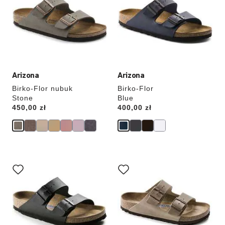
zmianę
zmianę
zdjęcia
zdjęcia
produktu
produktu
Arizona
Arizona
Birko-Flor nubuk
Birko-Flor
Stone
Blue
Price:
450,00 zł
Price:
400,00 zł
Wybranie
Wybranie
koloru
koloru
spowoduje
spowoduje
zmianę
zmianę
zdjęcia
zdjęcia
produktu
produktu