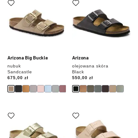
koloru
koloru
spowoduje
spowoduje
zmianę
zmianę
zdjęcia
zdjęcia
produktu
produktu
Arizona Big Buckle
Arizona
nubuk
olejowana skóra
Sandcastle
Black
Price:
675,00 zł
Price:
550,00 zł
Wybranie
Wybranie
koloru
koloru
spowoduje
spowoduje
zmianę
zmianę
zdjęcia
zdjęcia
produktu
produktu