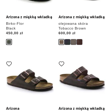
Arizona z miękką wkładką
Arizona z miękką wkładką
Birko-Flor
olejowana skóra
Black
Tobacco Brown
Price:
450,00 zł
Price:
600,00 zł
Wybranie
Wybranie
koloru
koloru
spowoduje
spowoduje
zmianę
zmianę
zdjęcia
zdjęcia
produktu
produktu
Arizona
Arizona z miękką wkładką