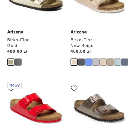
Arizona
Arizona
Birko-Flor
Birko-Flor
Gold
New Beige
Price:
400,00 zł
Price:
400,00 zł
Wybranie
Wybranie
Nowy
koloru
koloru
spowoduje
spowoduje
zmianę
zmianę
zdjęcia
zdjęcia
produktu
produktu