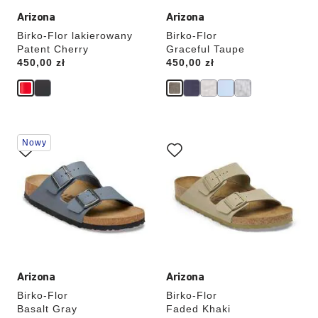
Arizona
Arizona
Birko-Flor lakierowany
Birko-Flor
Patent Cherry
Graceful Taupe
Price:
450,00 zł
Price:
450,00 zł
Wybranie
Wybranie
Nowy
koloru
koloru
spowoduje
spowoduje
zmianę
zmianę
zdjęcia
zdjęcia
produktu
produktu
Arizona
Arizona
Birko-Flor
Birko-Flor
Basalt Gray
Faded Khaki