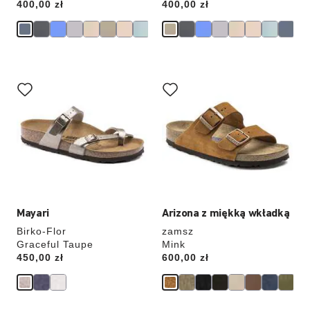
Price:
400,00 zł
Price:
400,00 zł
Wybranie
Wybranie
koloru
koloru
spowoduje
spowoduje
zmianę
zmianę
zdjęcia
zdjęcia
produktu
produktu
Mayari
Arizona z miękką wkładką
Birko-Flor
zamsz
Graceful Taupe
Mink
Price:
450,00 zł
Price:
600,00 zł