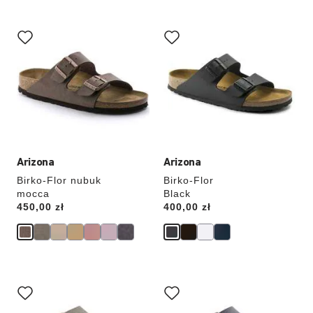
Wybranie
Wybranie
koloru
koloru
spowoduje
spowoduje
zmianę
zmianę
zdjęcia
zdjęcia
produktu
produktu
Arizona
Arizona
Birko-Flor nubuk
Birko-Flor
mocca
Black
Price:
450,00 zł
Price:
400,00 zł
Wybranie
Wybranie
koloru
koloru
spowoduje
spowoduje