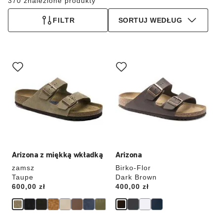
370 znalezione produkty
FILTR
SORTUJ WEDŁUG
Wybranie
Wybranie
koloru
koloru
spowoduje
spowoduje
zmianę
zmianę
zdjęcia
zdjęcia
produktu
produktu
Arizona z miękką wkładką
Arizona
zamsz
Birko-Flor
Taupe
Dark Brown
Price:
600,00 zł
Price:
400,00 zł