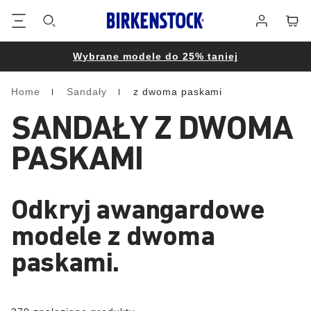
Stopka
Koszy
Zaloguj
się
Wybrane modele do 25% taniej
Home
Sandały
z dwoma paskami
Homepage
SANDAŁY Z DWOMA
PASKAMI
Odkryj awangardowe
modele z dwoma
paskami.