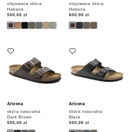
olejowana skóra
olejowana skóra
Habana
Habana
Price:
550,00 zł
Price:
600,00 zł
Wybranie
Wybranie
koloru
koloru
spowoduje
spowoduje
zmianę
zmianę
zdjęcia
zdjęcia
produktu
produktu
Arizona
Arizona
skóra naturalna
skóra naturalna
Dark Brown
Black
Price:
550,00 zł
Price:
550,00 zł