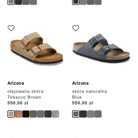
Wybranie
Wybranie
koloru
koloru
spowoduje
spowoduje
zmianę
zmianę
zdjęcia
zdjęcia
produktu
produktu
Arizona
Arizona
olejowana skóra
skóra naturalna
Tobacco Brown
Blue
Price:
550,00 zł
Price:
550,00 zł
Wybranie
Wybranie