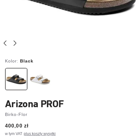
Kolor:
Black
Arizona PROF
Birko-Flor
Price:
400,00 zł
w tym VAT
plus koszty wysyłki