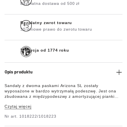
Bezpłatna dostawa od 500 zł
Bezpłatny zwrot towaru
30-dniowe prawo do zwrotu towaru
Tradycja od 1774 roku
Opis produktu
Sandały z dwoma paskami Arizona SL zostały
wyposażone w bardzo wytrzymałą podeszwę. Jest ona
zbudowana z międzypodeszwy z amortyzującej pianki
EVA oraz podeszwy z gumy i zapewnia komfortowy ruch
Czytaj więcej
stopy w trakcie chodzenia. Ponadto chroni przed
poślizgiem na gładkich powierzchniach i jest odporna na
Nr art.
1018222/1018223
olej oraz tłuszcz. Dzięki regulowanym paskom sandał
oferuje dużą wygodę i wyjątkowo dobre trzymanie stopy.