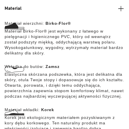
Material
Materiał wierzchni:
Birko-Flor®
Materiał Birko-Flor® jest wykonany z łatwego w
pielęgnacji i higienicznego PVC, który od wewnątrz
został podszyty miękką, oddychającą warstwą polaru.
Wysokogatunkowy, wygodny, wytrzymały materiał bardzo
delikatny dla skóry.
Wkładka do butów:
Zamsz
Elastyczna skórzana podszewka, która jest delikatna dla
skóry, otula Twoje stopy i dopasowuje się do ich kształtu.
Otwarta, porowata, i dzięki temu oddychająca,
powierzchnia zapewnia stopom komfortowy klimat, nawet
podczas najbardziej wyczerpującej aktywności fizycznej.
Materiał wkładki:
Korek
Korek jest ekologicznym materiałem pozyskiwanym z
kory dębu korkowego. Ten naturalny produkt ma
właściwości izolujące i zapewnia bardzo dobrą