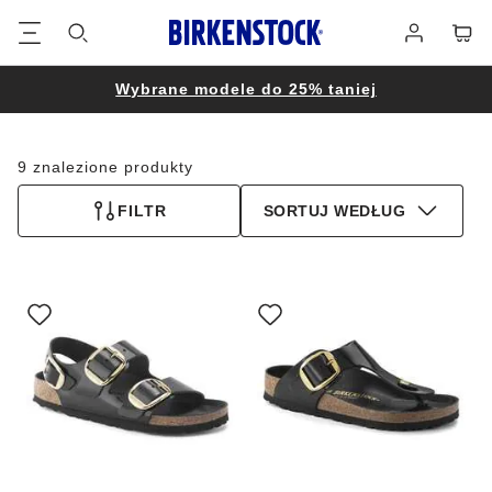
Stopka
Koszy
Zaloguj
się
Wybrane modele do 25% taniej
9 znalezione produkty
FILTR
SORTUJ WEDŁUG
Wybranie
Wybranie
koloru
koloru
spowoduje
spowoduje
zmianę
zmianę
zdjęcia
zdjęcia
produktu
produktu