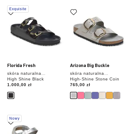
Wybranie
Wybranie
Exquisite
koloru
koloru
spowoduje
spowoduje
zmianę
zmianę
zdjęcia
zdjęcia
produktu
produktu
Florida Fresh
Arizona Big Buckle
skóra naturalna
skóra naturalna
lakierowana
High Shine Black
lakierowana
High-Shine Stone Coin
Price:
1.000,00 zł
Price:
765,00 zł
Wybranie
Nowy
koloru
spowoduje
zmianę