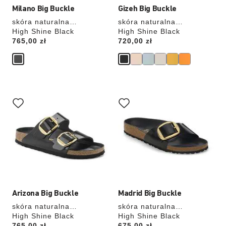
Milano Big Buckle
Gizeh Big Buckle
skóra naturalna
skóra naturalna
lakierowana
High Shine Black
lakierowana
High Shine Black
Price:
765,00 zł
Price:
720,00 zł
Wybranie
Wybranie
koloru
koloru
spowoduje
spowoduje
zmianę
zmianę
zdjęcia
zdjęcia
produktu
produktu
Arizona Big Buckle
Madrid Big Buckle
skóra naturalna
skóra naturalna
lakierowana
High Shine Black
lakierowana
High Shine Black
Price:
765,00 zł
Price:
675,00 zł