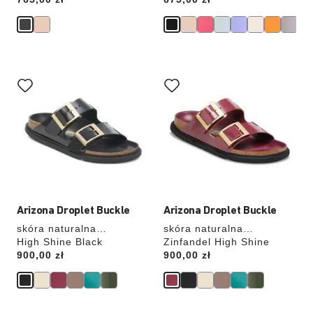
Wybranie
Wybranie
koloru
koloru
spowoduje
spowoduje
zmianę
zmianę
zdjęcia
zdjęcia
produktu
produktu
Arizona Droplet Buckle
Arizona Droplet Buckle
skóra naturalna
skóra naturalna
lakierowana
High Shine Black
lakierowana
Zinfandel High Shine
Price:
900,00 zł
Price:
900,00 zł