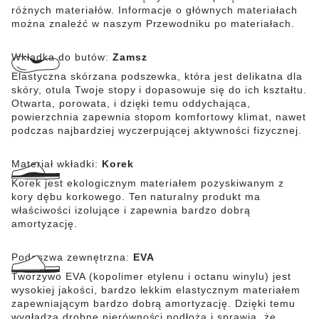
różnych materiałów. Informacje o głównych materiałach
można znaleźć w naszym Przewodniku po materiałach.
Wkładka do butów:
Zamsz
Elastyczna skórzana podszewka, która jest delikatna dla
skóry, otula Twoje stopy i dopasowuje się do ich kształtu.
Otwarta, porowata, i dzięki temu oddychająca,
powierzchnia zapewnia stopom komfortowy klimat, nawet
podczas najbardziej wyczerpującej aktywności fizycznej.
Materiał wkładki:
Korek
Korek jest ekologicznym materiałem pozyskiwanym z
kory dębu korkowego. Ten naturalny produkt ma
właściwości izolujące i zapewnia bardzo dobrą
amortyzację.
Podeszwa zewnętrzna:
EVA
Tworzywo EVA (kopolimer etylenu i octanu winylu) jest
wysokiej jakości, bardzo lekkim elastycznym materiałem
zapewniającym bardzo dobrą amortyzację. Dzięki temu
wygładza drobne nierówności podłoża i sprawia, że