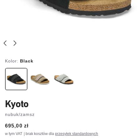
Kolor:
Black
Kyoto
nubuk/zamsz
Price:
695,00 zł
w tym VAT
| brak kosztów dla
przesyłek standardowych