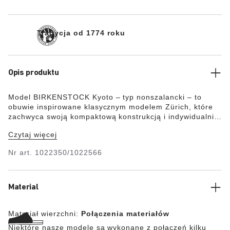
Tradycja od 1774 roku
Opis produktu
Model BIRKENSTOCK Kyoto – typ nonszalancki – to
obuwie inspirowane klasycznym modelem Zürich, które
zachwyca swoją kompaktową konstrukcją i indywidualnie
regulowaną sprzączką. But zapewnia optymalną
Czytaj więcej
stabilność i zachwyca dwoma ozdobnymi nitami. Materiał
wierzchni tworzy niezwykle miękka skóra welurowa, która
Nr art.
1022350/1022566
w połączeniu z wysokiej jakości skórą nubukową
przylega do stopy niczym druga skóra.
Material
Materiał wierzchni:
Połączenia materiałów
Niektóre nasze modele są wykonane z połączeń kilku