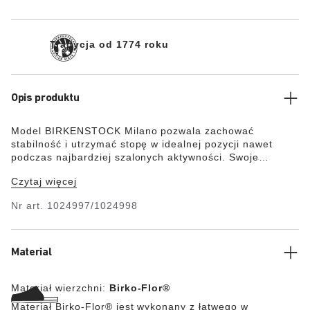
Tradycja od 1774 roku
Opis produktu
Model BIRKENSTOCK Milano pozwala zachować
stabilność i utrzymać stopę w idealnej pozycji nawet
podczas najbardziej szalonych aktywności. Swoje
właściwości zawdzięcza on zwartej budowie cholewki,
Czytaj więcej
która składa się z dwóch pasków poprzecznych i jednego
szerokiego paska stabilizującego piętę. Wyrafinowany
Nr art.
1024997/1024998
wygląd buta dopełniają idealnie dopasowane
kolorystycznie detale. Cholewka składa się z przyjaznego
dla skóry i wytrzymałego tworzywa sztucznego Birko
Flor®.
Material
Materiał wierzchni:
Birko-Flor®
Materiał Birko-Flor® jest wykonany z łatwego w