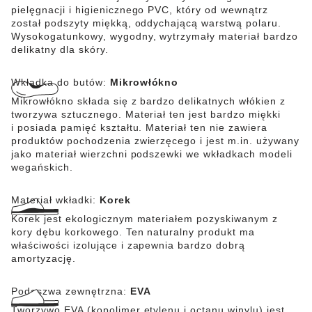
pielęgnacji i higienicznego PVC, który od wewnątrz
został podszyty miękką, oddychającą warstwą polaru.
Wysokogatunkowy, wygodny, wytrzymały materiał bardzo
delikatny dla skóry.
Wkładka do butów:
Mikrowłókno
Mikrowłókno składa się z bardzo delikatnych włókien z
tworzywa sztucznego. Materiał ten jest bardzo miękki
i posiada pamięć kształtu. Materiał ten nie zawiera
produktów pochodzenia zwierzęcego i jest m.in. używany
jako materiał wierzchni podszewki we wkładkach modeli
wegańskich.
Materiał wkładki:
Korek
Korek jest ekologicznym materiałem pozyskiwanym z
kory dębu korkowego. Ten naturalny produkt ma
właściwości izolujące i zapewnia bardzo dobrą
amortyzację.
Podeszwa zewnętrzna:
EVA
Tworzywo EVA (kopolimer etylenu i octanu winylu) jest