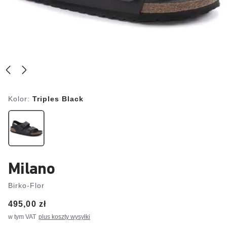
Kolor:
Triples Black
Milano
Birko-Flor
Price:
495,00 zł
w tym VAT
plus koszty wysyłki