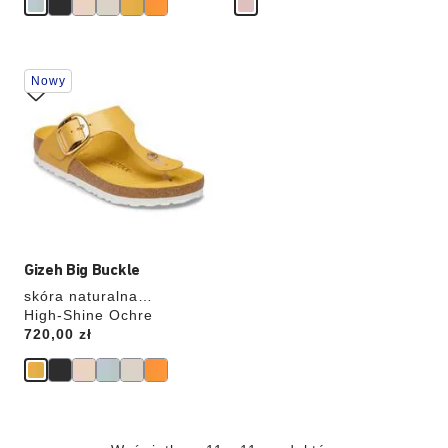
Wybranie
Nowy
koloru
spowoduje
zmianę
zdjęcia
produktu
Gizeh Big Buckle
skóra naturalna
lakierowana
High-Shine Ochre
Price:
720,00 zł