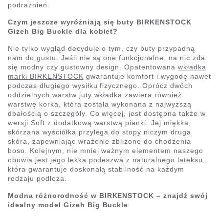
podrażnień.
Czym jeszcze wyróżniają się buty BIRKENSTOCK
Gizeh Big Buckle dla kobiet?
Nie tylko wygląd decyduje o tym, czy buty przypadną
nam do gustu. Jeśli nie są one funkcjonalne, na nic zda
się modny czy gustowny design. Opatentowana
wkładka
marki BIRKENSTOCK
gwarantuje komfort i wygodę nawet
podczas długiego wysiłku fizycznego. Oprócz dwóch
oddzielnych warstw juty wkładka zawiera również
warstwę korka, która została wykonana z najwyższą
dbałością o szczegóły. Co więcej, jest dostępna także w
wersji Soft z dodatkową warstwą pianki. Jej miękka,
skórzana wyściółka przylega do stopy niczym druga
skóra, zapewniając wrażenie zbliżone do chodzenia
boso. Kolejnym, nie mniej ważnym elementem naszego
obuwia jest jego lekka podeszwa z naturalnego lateksu,
która gwarantuje doskonałą stabilność na każdym
rodzaju podłoża.
Modna różnorodność w BIRKENSTOCK – znajdź swój
idealny model Gizeh Big Buckle