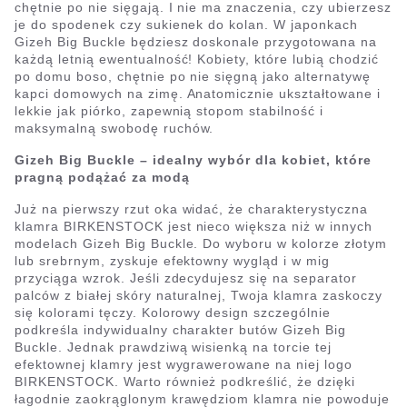
chętnie po nie sięgają. I nie ma znaczenia, czy ubierzesz
je do spodenek czy sukienek do kolan. W japonkach
Gizeh Big Buckle będziesz doskonale przygotowana na
każdą letnią ewentualność! Kobiety, które lubią chodzić
po domu boso, chętnie po nie sięgną jako alternatywę
kapci domowych na zimę. Anatomicznie ukształtowane i
lekkie jak piórko, zapewnią stopom stabilność i
maksymalną swobodę ruchów.
Gizeh Big Buckle – idealny wybór dla kobiet, które
pragną podążać za modą
Już na pierwszy rzut oka widać, że charakterystyczna
klamra BIRKENSTOCK jest nieco większa niż w innych
modelach Gizeh Big Buckle. Do wyboru w kolorze złotym
lub srebrnym, zyskuje efektowny wygląd i w mig
przyciąga wzrok. Jeśli zdecydujesz się na separator
palców z białej skóry naturalnej, Twoja klamra zaskoczy
się kolorami tęczy. Kolorowy design szczególnie
podkreśla indywidualny charakter butów Gizeh Big
Buckle. Jednak prawdziwą wisienką na torcie tej
efektownej klamry jest wygrawerowane na niej logo
BIRKENSTOCK. Warto również podkreślić, że dzięki
łagodnie zaokrąglonym krawędziom klamra nie powoduje