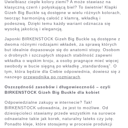
Uwielbiasz ciepłe kolory ziemi? A może stawiasz na
klasyczną czerń i połyskującą biel? To świetnie! Klapki
Gizeh Big Buckle są dostępne w wielu różnych kolorach,
tworząc harmonijną całość z klamrą, wkładką i
podeszwą. Dzięki temu każdy wariant odznacza się
wysoką jakością i elegancją.
Japonki BIRKENSTOCK Gizeh Big Buckle są dostępne z
dwoma różnymi rodzajami wkładek, za sprawą których
but idealnie dopasowuje się do anatomii stopy. Osobom
o drobnych i szczupłych stopach stabilność zapewni
wkładka o wąskim kroju, a osoby pragnące mieć więcej
swobody w bucie sięgną po wkładkę „standardową”. O
tym, która będzie dla Ciebie odpowiednia, dowiesz się z
naszego
przewodnika po rozmiarach
.
Oszczędność zasobów i długowieczność – czyli
BIRKENSTOCK Gizeh Big Buckle dla kobiet
Odpowiedzialne zakupy w internecie? Tak!
BIRKENSTOCK udowadnia, że jest to możliwe. Od
dziesięcioleci stawiamy przede wszystkim na surowce
odnawialne takie jak korek, naturalny lateks czy jutę.
Ponadto kleje, które stosujemy w procesie produkcji