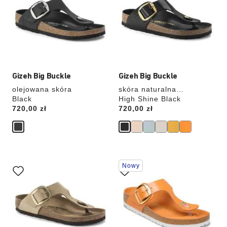
zmianę
zmianę
zdjęcia
zdjęcia
produktu
produktu
Gizeh Big Buckle
Gizeh Big Buckle
olejowana skóra
skóra naturalna
Black
lakierowana
High Shine Black
Price:
720,00 zł
Price:
720,00 zł
Wybranie
Wybranie
Nowy
koloru
koloru
spowoduje
spowoduje
zmianę
zmianę
zdjęcia
zdjęcia
produktu
produktu