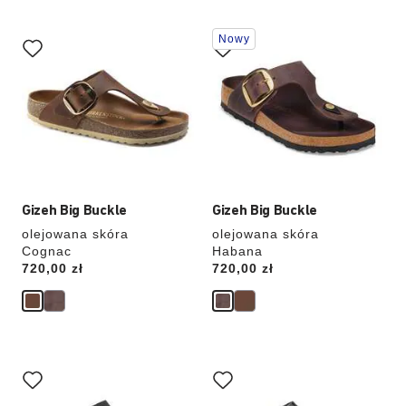
Wybranie
Wybranie
Nowy
koloru
koloru
spowoduje
spowoduje
zmianę
zmianę
zdjęcia
zdjęcia
produktu
produktu
Gizeh Big Buckle
Gizeh Big Buckle
olejowana skóra
olejowana skóra
Cognac
Habana
Price:
720,00 zł
Price:
720,00 zł
Wybranie
Wybranie
koloru
koloru
spowoduje
spowoduje