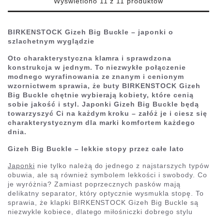
Wyświetlono 11 z 11 produktów
BIRKENSTOCK Gizeh Big Buckle – japonki o
szlachetnym wyglądzie
Oto charakterystyczna klamra i sprawdzona
konstrukcja w jednym. To niezwykłe połączenie
modnego wyrafinowania ze znanym i cenionym
wzornictwem sprawia, że buty BIRKENSTOCK Gizeh
Big Buckle chętnie wybierają kobiety, które cenią
sobie jakość i styl. Japonki Gizeh Big Buckle będą
towarzyszyć Ci na każdym kroku – załóż je i ciesz się
charakterystycznym dla marki komfortem każdego
dnia.
Gizeh Big Buckle – lekkie stopy przez całe lato
Japonki
nie tylko należą do jednego z najstarszych typów
obuwia, ale są również symbolem lekkości i swobody. Co
je wyróżnia? Zamiast poprzecznych pasków mają
delikatny separator, który optycznie wysmukla stopę. To
sprawia, że klapki BIRKENSTOCK Gizeh Big Buckle są
niezwykle kobiece, dlatego miłośniczki dobrego stylu