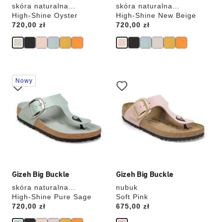
skóra naturalna
skóra naturalna
lakierowana
High-Shine Oyster
lakierowana
High-Shine New Beige
Price:
720,00 zł
Price:
720,00 zł
Wybranie
Wybranie
Nowy
koloru
koloru
spowoduje
spowoduje
zmianę
zmianę
zdjęcia
zdjęcia
produktu
produktu
Gizeh Big Buckle
Gizeh Big Buckle
skóra naturalna
nubuk
lakierowana
High-Shine Pure Sage
Soft Pink
Price:
720,00 zł
Price:
675,00 zł