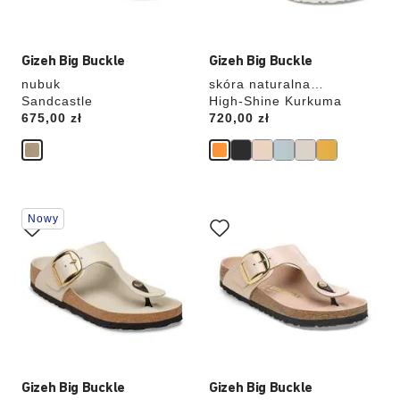
Gizeh Big Buckle
Gizeh Big Buckle
nubuk
skóra naturalna
Sandcastle
lakierowana
High-Shine Kurkuma
Price:
675,00 zł
Price:
720,00 zł
Wybranie
Wybranie
Nowy
koloru
koloru
spowoduje
spowoduje
zmianę
zmianę
zdjęcia
zdjęcia
produktu
produktu
Gizeh Big Buckle
Gizeh Big Buckle