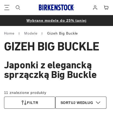
Stopka
Koszy
Zaloguj
się
Wybrane modele do 25% taniej
Home
Modele
Gizeh Big Buckle
Homepage
GIZEH BIG BUCKLE
Japonki z elegancką
sprzączką Big Buckle
11 znalezione produkty
FILTR
SORTUJ WEDŁUG