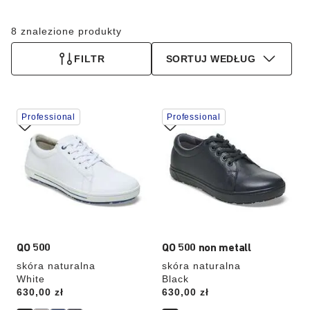
8 znalezione produkty
FILTR
SORTUJ WEDŁUG
Wybranie
Wybranie
Professional
Professional
koloru
koloru
spowoduje
spowoduje
zmianę
zmianę
zdjęcia
zdjęcia
produktu
produktu
QO 500
QO 500 non metall
skóra naturalna
skóra naturalna
White
Black
Price:
630,00 zł
Price:
630,00 zł