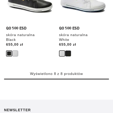
produktu
produktu
QO 500 ESD
QO 500 ESD
skóra naturalna
skóra naturalna
Black
White
Price:
655,00 zł
Price:
655,00 zł
Wyświetlono 8 z 8 produktów
NEWSLETTER