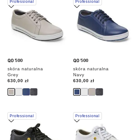
Professional
Professional
koloru
koloru
spowoduje
spowoduje
zmianę
zmianę
zdjęcia
zdjęcia
produktu
produktu
QO 500
QO 500
skóra naturalna
skóra naturalna
Grey
Navy
Price:
630,00 zł
Price:
630,00 zł
Wybranie
Wybranie
Professional
Professional
koloru
koloru
spowoduje
spowoduje
zmianę
zmianę
zdjęcia
zdjęcia