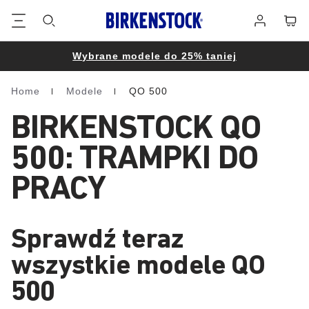
Stopka
Koszy
Zaloguj
się
Wybrane modele do 25% taniej
Home
Modele
QO 500
Homepage
BIRKENSTOCK QO
500: TRAMPKI DO
PRACY
Sprawdź teraz
wszystkie modele QO
500