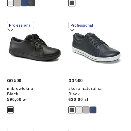
Wybranie
Wybranie
Professional
Professional
koloru
koloru
spowoduje
spowoduje
zmianę
zmianę
zdjęcia
zdjęcia
produktu
produktu
QO 500
QO 500
mikrowłókna
skóra naturalna
Black
Black
Price:
590,00 zł
Price:
630,00 zł
Wybranie
Wybranie