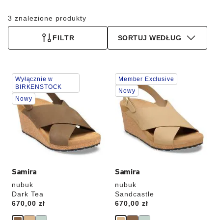
3 znalezione produkty
FILTR
SORTUJ WEDŁUG
Wybranie
Wybranie
Wyłącznie w
Member Exclusive
koloru
koloru
BIRKENSTOCK
spowoduje
spowoduje
Nowy
Nowy
zmianę
zmianę
zdjęcia
zdjęcia
produktu
produktu
Samira
Samira
nubuk
nubuk
Dark Tea
Sandcastle
Price:
670,00 zł
Price:
670,00 zł