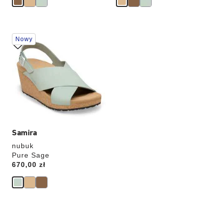
Wybranie
Nowy
koloru
spowoduje
zmianę
zdjęcia
produktu
Samira
nubuk
Pure Sage
Price:
670,00 zł