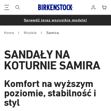
Stopka
Koszy
Zaloguj
się
Sprawdź teraz wszystkie modele!
Home
Modele
Samira
Homepage
SANDAŁY NA
KOTURNIE SAMIRA
Komfort na wyższym
poziomie, stabilność i
styl