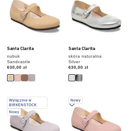
spowoduje
spowoduje
zmianę
zmianę
zdjęcia
zdjęcia
produktu
produktu
Santa Clarita
Santa Clarita
nubuk
skóra naturalna
Sandcastle
Silver
Price:
630,00 zł
Price:
630,00 zł
Wybranie
Wybranie
Wyłącznie w
Nowy
koloru
koloru
BIRKENSTOCK
spowoduje
spowoduje
Nowy
zmianę
zmianę
zdjęcia
zdjęcia
produktu
produktu