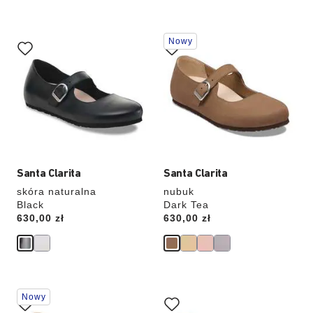
Wybranie
Wybranie
Nowy
koloru
koloru
spowoduje
spowoduje
zmianę
zmianę
zdjęcia
zdjęcia
produktu
produktu
Santa Clarita
Santa Clarita
skóra naturalna
nubuk
Black
Dark Tea
Price:
630,00 zł
Price:
630,00 zł
Wybranie
Wybranie
Nowy
koloru
koloru