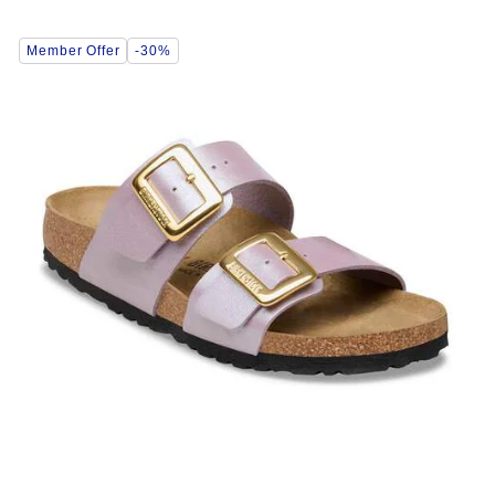
Wybranie
Member Offer
-30%
koloru
spowoduje
zmianę
zdjęcia
produktu