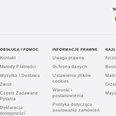
W
OBSŁUGA I POMOC
INFORMACJE PRAWNE
NAJL
Kontakt
Uwaga prawna
Ariz
Metody Płatności
Ochrona danych
Bost
Wysyłka I Dostawa
Ustawienia plików
Madr
cookies
Zwrot
Gize
Warunki i
Często Zadawane
Maya
postanowienia
Pytania
Polityka dotycząca
Deklaracja
anulowania zamówień
dostępności