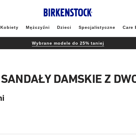
Kobiety
Mężczyźni
Dzieci
Specjalistyczne
Care 
Wybrane modele do 25% taniej
 SANDAŁY DAMSKIE Z DW
mi