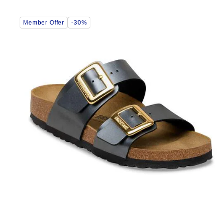
Wybranie
Member Offer
-30%
koloru
spowoduje
zmianę
zdjęcia
produktu