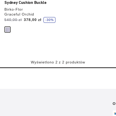
Sydney Cushion Buckle
Birko-Flor
Graceful Orchid
O
Cena
540,00 zł
Cena
378,00 zł
-30%
s
z
przed
aktualna
c
z
obniżką:
ę
d
z
a
s
z
Wyświetlono 2 z 2 produktów
O