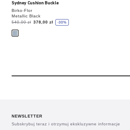
Sydney Cushion Buckle
Birko-Flor
Metallic Black
O
Cena
540,00 zł
Cena
378,00 zł
-30%
s
z
przed
aktualna
c
z
obniżką:
ę
d
z
a
s
z
NEWSLETTER
Subskrybuj teraz i otrzymuj ekskluzywne informacje