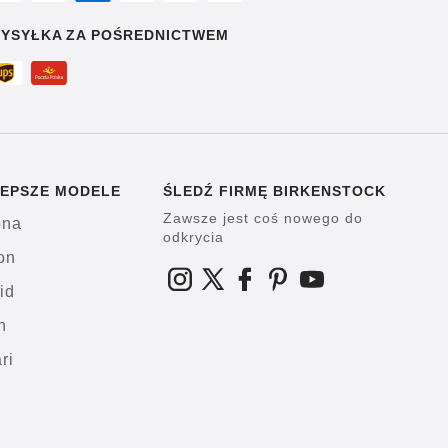
YSYŁKA ZA POŚREDNICTWEM
EPSZE MODELE
ŚLEDŹ FIRMĘ BIRKENSTOCK
Zawsze jest coś nowego do
ona
odkrycia
on
id
h
ri