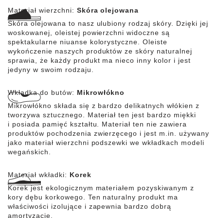
wierzchni tworzy olejowana skóra nubukowa (WRU) o
Materiał wierzchni:
Skóra olejowana
właściwościach hydrofobowych, która zapewnia ochronę
antyelektrostatyczną. Obuwie posiada certyfikat EN ISO
Skóra olejowana to nasz ulubiony rodzaj skóry. Dzięki jej
20345:2011 i spełnia wymagania klasy ochrony S3.
woskowanej, oleistej powierzchni widoczne są
spektakularne niuanse kolorystyczne. Oleiste
wykończenie naszych produktów ze skóry naturalnej
sprawia, że każdy produkt ma nieco inny kolor i jest
jedyny w swoim rodzaju.
Wkładka do butów:
Mikrowłókno
Mikrowłókno składa się z bardzo delikatnych włókien z
tworzywa sztucznego. Materiał ten jest bardzo miękki
i posiada pamięć kształtu. Materiał ten nie zawiera
produktów pochodzenia zwierzęcego i jest m.in. używany
jako materiał wierzchni podszewki we wkładkach modeli
wegańskich.
Materiał wkładki:
Korek
Korek jest ekologicznym materiałem pozyskiwanym z
kory dębu korkowego. Ten naturalny produkt ma
właściwości izolujące i zapewnia bardzo dobrą
amortyzację.