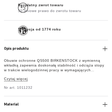
Bezpłatny zwrot towaru
30-dniowe prawo do zwrotu towaru
Tradycja od 1774 roku
Opis produktu
Obuwie ochronne QS500 BIRKENSTOCK z wymienną
wkładką zapewnia doskonałą stabilność i odciąża stopy
w trakcie wielogodzinnej pracy w wymagających
warunkach (praca stojąca i chodząca). Model QS500
Czytaj więcej
wygląda jak proste, nowoczesne sneakersy ze
sznurowaniem na 6 dziurek. Antypoślizgowa, pozbawiona
Nr art.
1011232
metalu, odporna na olej i benzynę podeszwa zapewnia
absorpcję energii w części piętowej oraz jest odporna na
przebicie. Stalowy podnosek, który jest odporny na
uderzenia o energii 200 J z osłoną odporną na
Material
zadrapania chroni przednią część stopy. Materiał