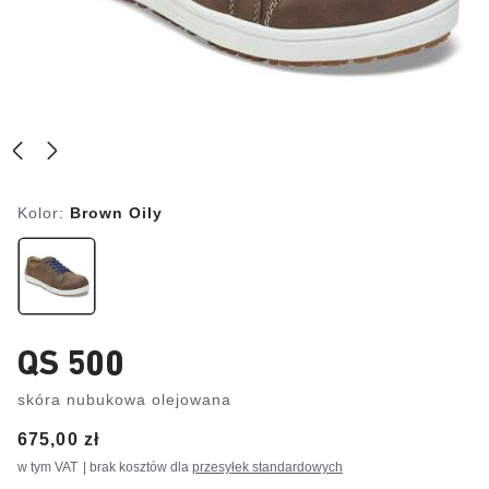
Kolor:
Brown Oily
QS 500
skóra nubukowa olejowana
Price:
675,00 zł
w tym VAT
| brak kosztów dla
przesyłek standardowych