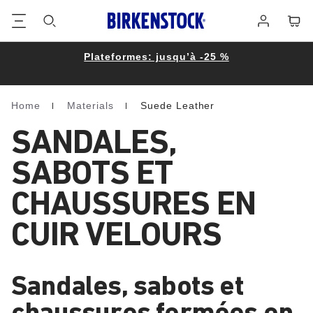
Footer
Panie
Se
connecter
Plateformes: jusqu’à -25 %
Home
Materials
Suede Leather
Homepage
SANDALES,
SABOTS ET
CHAUSSURES EN
CUIR VELOURS
Sandales, sabots et