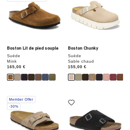
les
les
échantillons
échantillons
de
de
couleurs
couleurs
modifiera
modifiera
l’image
l’image
du
du
produit
produit
Boston Lit de pied souple
Boston Chunky
Suède
Suède
Mink
Sable chaud
Price:
165,00 €
Price:
155,00 €
Cliquer
Cliquer
Member Offer
sur
sur
les
les
-30%
échantillons
échantillons
de
de
couleurs
couleurs
modifiera
modifiera