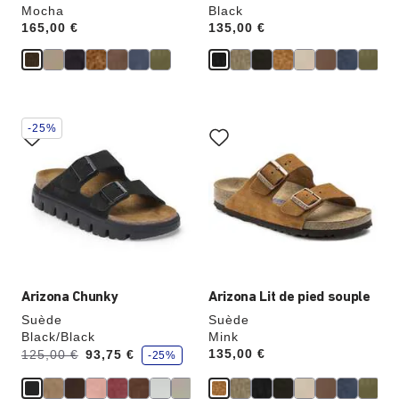
Mocha
Black
Price:
165,00 €
Price:
135,00 €
Cliquer
Cliquer
-25%
sur
sur
les
les
échantillons
échantillons
de
de
couleurs
couleurs
modifiera
modifiera
l’image
l’image
du
du
produit
produit
Arizona Chunky
Arizona Lit de pied souple
Suède
Suède
Black/Black
Mink
é
Avant:
à
Price:
135,00 €
125,00 €
93,75 €
-25%
c
o
n
o