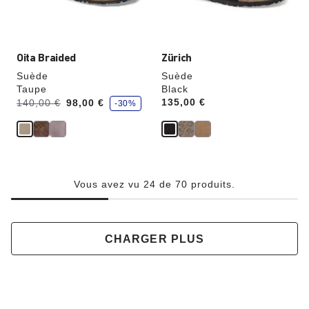
l’image
l’image
du
du
produit
produit
Oita Braided
Zürich
Suède
Suède
Taupe
Black
é
Avant:
à
Price:
135,00 €
140,00 €
98,00 €
-30%
c
o
n
o
m
i
s
e
z
Vous avez vu 24 de 70 produits.
CHARGER PLUS