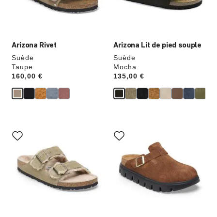
modifiera
modifiera
l’image
l’image
du
du
produit
produit
Arizona Rivet
Arizona Lit de pied souple
Suède
Suède
Taupe
Mocha
Price:
160,00 €
Price:
135,00 €
Cliquer
Cliquer
sur
sur
les
les
échantillons
échantillons
de
de
couleurs
couleurs
modifiera
modifiera
l’image
l’image
du
du
produit
produit