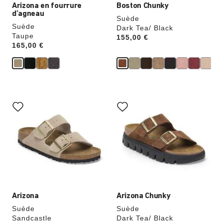
Arizona en fourrure
Boston Chunky
d’agneau
Suède
Suède
Dark Tea/ Black
Taupe
Price:
155,00 €
Price:
165,00 €
Cliquer
Cliquer
sur
sur
les
les
échantillons
échantillons
de
de
couleurs
couleurs
modifiera
modifiera
l’image
l’image
du
du
produit
produit
Arizona
Arizona Chunky
Suède
Suède
Sandcastle
Dark Tea/ Black