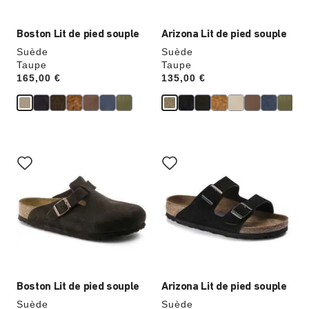
produit
produit
Boston Lit de pied souple
Arizona Lit de pied souple
Suède
Suède
Taupe
Taupe
Price:
165,00 €
Price:
135,00 €
Cliquer
Cliquer
sur
sur
les
les
échantillons
échantillons
de
de
couleurs
couleurs
modifiera
modifiera
l’image
l’image
du
du
produit
produit
Boston Lit de pied souple
Arizona Lit de pied souple
Suède
Suède