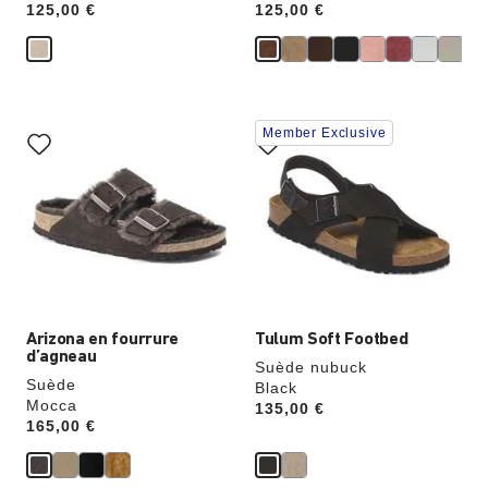
Price:
125,00 €
Price:
125,00 €
Cliquer
Cliquer
Member Exclusive
sur
sur
les
les
échantillons
échantillons
de
de
couleurs
couleurs
modifiera
modifiera
l’image
l’image
du
du
produit
produit
Arizona en fourrure
Tulum Soft Footbed
d’agneau
Suède nubuck
Suède
Black
Mocca
Price:
135,00 €
Price:
165,00 €