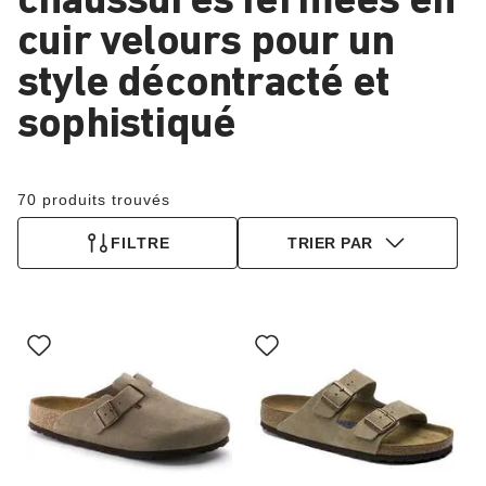
chaussures fermées en
cuir velours pour un
style décontracté et
sophistiqué
70 produits trouvés
FILTRE
TRIER PAR
Cliquer
Cliquer
sur
sur
les
les
échantillons
échantillons
de
de
couleurs
couleurs
modifiera
modifiera
l’image
l’image
du
du