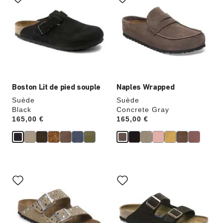
les
les
échantillons
échantillons
de
de
couleurs
couleurs
modifiera
modifiera
l’image
l’image
du
du
produit
produit
Boston Lit de pied souple
Naples Wrapped
Suède
Suède
Black
Concrete Gray
Price:
165,00 €
Price:
165,00 €
Cliquer
Cliquer
sur
sur
les
les
échantillons
échantillons
de
de
couleurs
couleurs