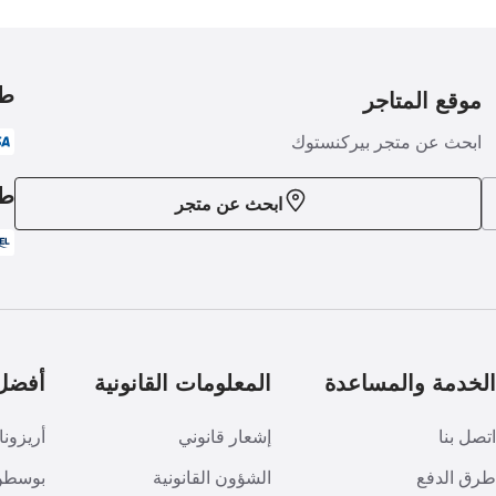
طر
موقع المتاجر
ابحث عن متجر بيركنستوك
طر
ابحث عن متجر
لخدمة والمساعدة
المعلومات القانونية
أفضل 
تصل بنا
إشعار قانوني
أريزونا
رق الدفع
الشؤون القانونية
بوسطن