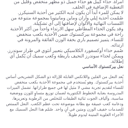
امرأة. حذاء كيبل هو حذاء جميل ذو مظهر منخفض وقليل من
التغطية الإضافية في الخلف.
لا يمكن للمرء أبداً أن يكون لديه الكثير من أحذية السنيكرز.
صُمّمت أحذية إيلي وأران وماين ومانيتوبا بمجموعة متنوعة من
اللمسات النهائية والألوان لإضافتها إلى أي تشكيلة.
وقد يكون الحذاء المطاطي سهل الارتداء واحداً من أكثر الأحذية
راحة في مجموعة بيركنستوك ضمن الأحذية بكعب منخفض
للنساء. يتميز تصميم باري بخفة الوزن الفائقة والمرونة في
ارتدائه.
صُمم حذاء أوكسفورد الكلاسيكي بتعبير أنثوي في طراز سوندرز.
ويمكن لحذاء سوندرز النحيف بأربطة وكعب سميك أن يُكمل أي
إطلالة.
نعل بيركنستوك الأساسي
يُعد النعل من الفلين واللاتكس القابلة للإزالة ذو الشكل التشريحي أساس
أحذية بيركنستوك. وهو يُستخدم في مجموعة الأحذية بكعب منخفض
للنساء لتقديم تجربة مشي لا مثيل لها في جميع طرازاتها. تشمل الميزات
المدروسة بعناية الخطوط الكنتورية لضمان توزيع متساوٍ للوزن ووضعية
مناسبة، وألياف الجوت ثنائية الطبقات للتخلص من الرطوبة وتعزيزها،
ودعامة كعب عميقة مع بطانة موضوعة تحت عظم الكعب. النعل الممتص
للصدمات خفيف الوزن ومتين في آنٍ واحد. صُمّم هذا النعل السميك مع
الأجزاء العلوية المتينة ليدوم طويلاً.