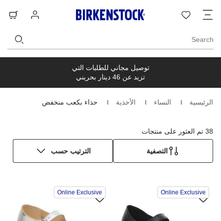
ت
قائمة
تسجيل
حق
ا
الرغبات
الدخول
ال
Search
توصيل مجاني للطلبات التي
تزيد عن 46 دينار بحريني
الرئيسية
النساء
الأحذية
حذاء بكعب منخفض
Homepage
38 تم العثور على منتجات
التصفية
الترتيب حسب
سيؤدي
سي
Online Exclusive
Online Exclusive
التفاعل
الت
مع
مع
ألوان
ألو