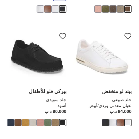
سيؤدي
سي
التفاعل
الت
مع
مع
ألوان
ألو
العينة
الع
إلى
إلى
تحديث
تحد
صورة
صو
المنتج
الم
بيند لو منخفض
بيركي فلو للأطفال
جلد طبيعي
جلد سويدي
ثعبان معدني وردي/أبيض
أسود
84.000 د.ب
Price:
90.000 د.ب
rice: