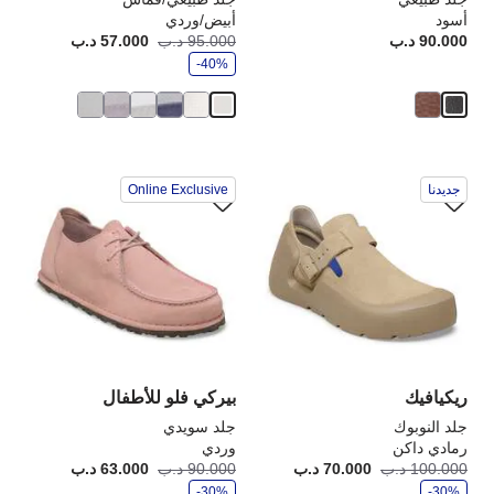
أسود
أبيض/وردي
و
90.000 د.ب
Price:
95.000 د.ب
57.000 د.ب
أصبح
كانت
ف
-40%
ر
سيؤدي
سي
جديدنا
Online Exclusive
التفاعل
الت
مع
مع
ألوان
ألو
العينة
الع
إلى
إلى
تحديث
تحد
صورة
صو
المنتج
الم
ريكيافيك
بيركي فلو للأطفال
جلد النوبوك
جلد سويدي
رمادي داكن
وردي
و
و
100.000 د.ب
70.000 د.ب
أصبح
كانت:
90.000 د.ب
63.000 د.ب
أصبح
كانت
ف
ف
-30%
ر
-30%
ر