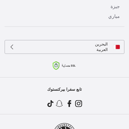
جيزة
مياري
البحرين
العربية
تابع سفرا بيركنستوك