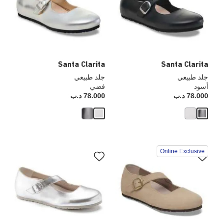
العينة
الع
إلى
إلى
تحديث
تحد
صورة
صو
المنتج
الم
Santa Clarita
Santa Clarita
جلد طبيعي
جلد طبيعي
أسود
فضي
78.000 د.ب
Price:
78.000 د.ب
rice:
سيؤدي
سي
Online Exclusive
التفاعل
الت
مع
مع
ألوان
ألو
العينة
الع
إلى
إلى
تحديث
تحد
صورة
صو