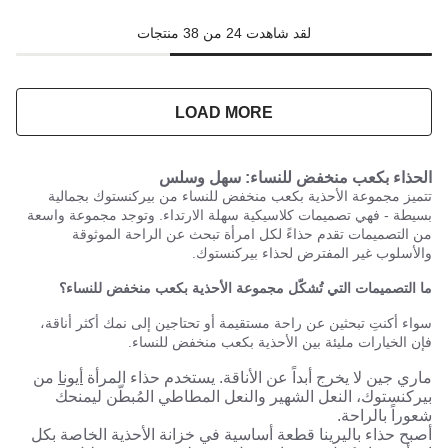
لقد شاهدت 24 من 38 منتجات
LOAD MORE
الحذاء بكعب منخفض للنساء: سهل وسلس
تتميز مجموعة الأحذية بكعب منخفض للنساء من بيركنستوك بجمالية
بسيطة - فهي تصميمات كلاسيكية سهلة الارتداء. وتوجد مجموعة واسعة
من التصميمات تقدم حذاءً لكل امرأة تبحث عن الراحة الموثوقة
والأسلوب غير المفترض لحذاء بيركنستوك.
ما التصميمات التي تُشكّل مجموعة الأحذية بكعب منخفض للنساء؟
سواء أكنتِ تبحثين عن راحة مستقيمة أو تحتاجين إلى نمك أكثر أناقة،
فإن الخيارات مليئة بين الأحذية بكعب منخفض للنساء.
ماري جين لا يخرج أبداً عن الأناقة. يستخدم حذاء المرأة
أيونا
من
بيركنستوك، النعل الشهير والنعل المطاطي المُبطّن ليمنحك
شعوراً بالراحة.
أصبح حذاء باليرينا قطعة أساسية في خزانة الأحذية الخاصة بكل