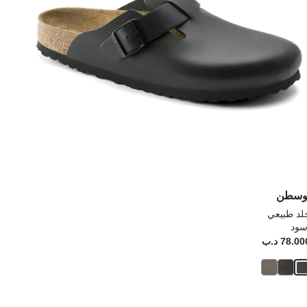
نتج
المنتج
وسطن
لد طبيعي
سود
Pr
78.0 د.ب
Price: