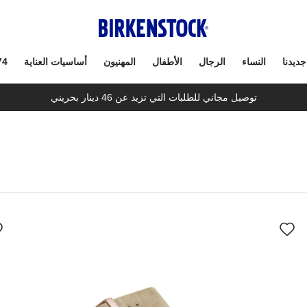
جديدنا
النساء
الرجال
الأطفال
المهنيون
أساسيات العناية
74
توصيل مجاني للطلبات التي تزيد عن 46 دينار بحريني
سيؤدي
سي
التفاعل
الت
مع
مع
ألوان
ألو
العينة
العي
إلى
إلى
تحديث
تحد