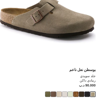
بوسطن نعل ناعم
جلد سويدي
رمادي داكن
90.000 د.ب