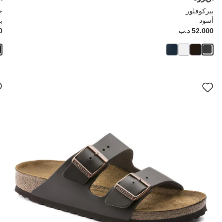
بيركوفلور
ج
أسود
ب
Price:
52.000 د.ب
ice:
00
سيؤدي
سي
التفاعل
الت
مع
مع
ألوان
ألو
العينة
العي
إلى
إلى
تحديث
تحد
صورة
صو
المنتج
الم