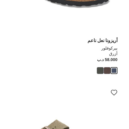
أريزونا نعل ناعم
بيركوفلور
أزرق
58.000 د.ب