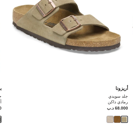
صورة
صو
المنتج
الم
أريزونا
ب
جلد سويدي
ج
رمادي داكن
أ
Price:
68.000 د.ب
ice:
00