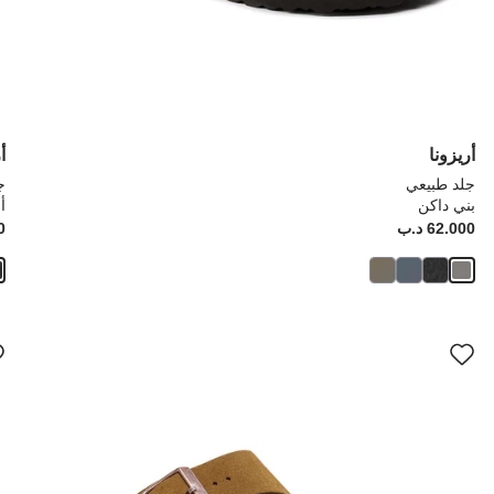
أريزونا
أ
جلد طبيعي
ج
بني داكن
أ
Price:
62.000 د.ب
ice:
00
سيؤدي
سي
التفاعل
الت
مع
مع
ألوان
ألو
العينة
العي
إلى
إلى
تحديث
تحد
صورة
صو