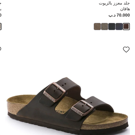
جلد معزز بالزيوت
ج
هافان
ب
Price:
70.000 د.ب
ice:
00
سيؤدي
سي
التفاعل
الت
مع
مع
ألوان
ألو
العينة
العي
إلى
إلى
تحديث
تحد
صورة
صو
المنتج
الم