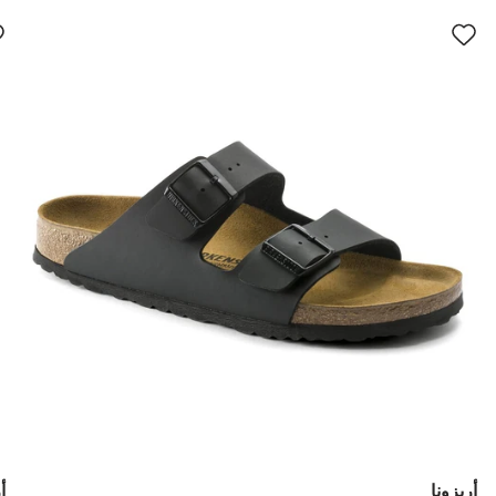
سيؤدي
سي
التفاعل
الت
مع
مع
ألوان
ألو
العينة
العي
إلى
إلى
تحديث
تحد
صورة
صو
المنتج
الم
أريزونا
أ