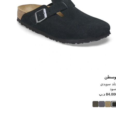
رة
صورة
نتج
المنتج
وسطن
لد سويدي
سود
Pr
84.0 د.ب
Price: