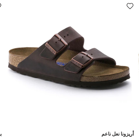
سيؤدي
سي
التفاعل
الت
مع
مع
ألوان
ألو
العينة
العي
إلى
إلى
تحديث
تحد
صورة
صو
المنتج
الم
أريزونا نعل ناعم
ب