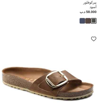
بيركوفلور
أسود
58.000 د.ب