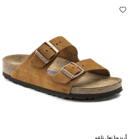
أريزونا نعل ناعم