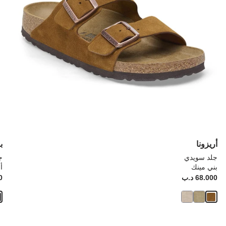
المنتج
الم
أريزونا
ب
جلد سويدي
ج
بني مينك
أ
Price:
68.000 د.ب
ice:
00