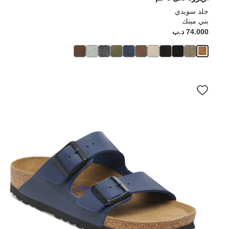
جلد سويدي
بني مينك
74.000 د.ب