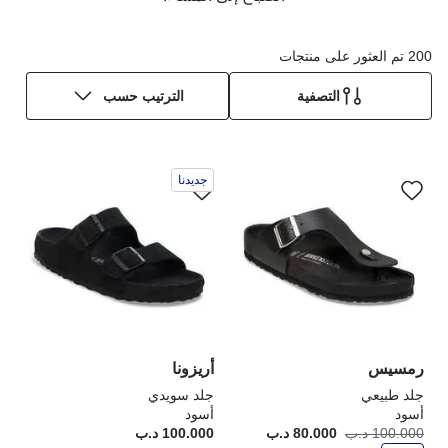
200 تم العثور على منتجات
التصفية
الترتيب حسب
سيؤدي
سي
جديدنا
التفاعل
الت
مع
مع
ألوان
ألو
العينة
الع
إلى
إلى
تحديث
تحد
صورة
صو
المنتج
الم
رمسيس
أريزونا
جلد طبيعي
جلد سويدي
أسود
أسود
و
100.000 د.ب
80.000 د.ب
أصبح
كانت:
100.000 د.ب
rice:
ف