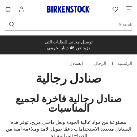
ت
قائمة
تسجيل
حق
ا
الرغبات
الدخول
ال
Search
توصيل مجاني للطلبات التي
تزيد عن 46 دينار بحريني
الرئيسية
الرجال
الصنادل
Homepage
صنادل رجالية
صنادل رجالية فاخرة لجميع
المناسبات
مصنوعة من مواد عالية الجودة ونعل داخلي مريح، توفر هذه
الصنادل متعددة الاستخدامات دعمًا طويل الأمد وملاءمة آمنة من
الصباح إلى المساء.