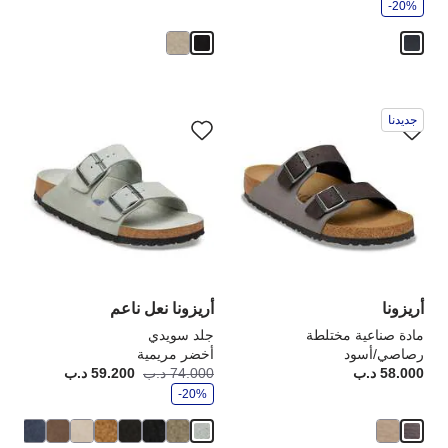
-20%
ر
سيؤدي
سي
جديدنا
التفاعل
الت
مع
مع
ألوان
ألو
العينة
الع
إلى
إلى
تحديث
تحد
صورة
صو
المنتج
الم
أريزونا
أريزونا نعل ناعم
مادة صناعية مختلطة
جلد سويدي
رصاصي/أسود
أخضر مريمية
و
58.000 د.ب
Price:
74.000 د.ب
59.200 د.ب
أصبح
كانت
ف
-20%
ر