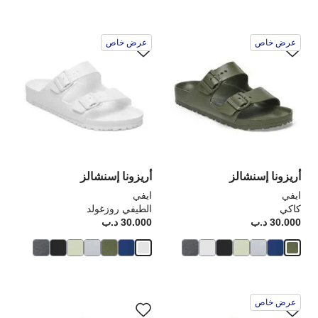
سيؤدي
سي
عرض خاص
عرض خاص
التفاعل
الت
مع
مع
ألوان
ألو
العينة
الع
إلى
إلى
تحديث
تحد
صورة
صو
المنتج
الم
أريزونا إسنشالز
أريزونا إسنشالز
ايفي
ايفي
كاكي
الطيفي روزغولد
30.000 د.ب
Price:
30.000 د.ب
rice:
سيؤدي
سي
عرض خاص
التفاعل
الت