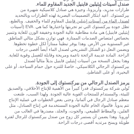
صندل أسيتات إيثيلين فاينيل الجديد المقاوم للماء.
طرازات مدريد، وأريزونا، وجيزة هي صنادل كلاسيكية شهيرة من
بيركنستوك. أُعيد ابتكار التصميمات البصرية لهذه الطرازات وبالتحديد
لصندل الماء من أسيتات إيثيلين فاينيل
المقاوم للماء والخفيف. وبالطبع،
تظل جودة بيركنستوك التي تم تجربتها واختبارها كما هي. EVA (أسيتات
إيثيلين فاينيل) هي مادة مطاطية عالية الجودة وخفيفة الوزن للغاية وتتميز
بخصائص امتصاص الصدمات الممتازة. فهي توازن بشكل مثالي المناطق
غير المستوية من الأرض. وهذا يوفر تبطيناً ممتازاً لكل خطوة تخطوها.
ويضمن النعل ذو الشكل التشريحي لصندل الماء أيضاً أقصى درجات
الراحة. المادة عديمة الرائحة ناعمة ومريحة وقابلة للغسل وقوية للغاية.
وهذا يجعل النسخة من أسيتات إيثيلين فاينيل بديلاً مثالياً لصندل
بيركنستوك الرجالي الكلاسيكي، خاصةً للتنزه حول حمام السباحة، أو على
البحيرة، أو على الشاطئ.
يرمز الصندل الرجالي من بيركنستوك إلى الجودة.
تُولي شركة بيركنستوك قدراً كبيراً من الأهمية للإنتاج الأخلاقي، والصديق
للبيئة، والمستدام للمنتجات القوية عالية الجودة. ولهذا السبب، صُنعت
معظم صنادل الرجال في ألمانيا، وحتى بعض الخطوات في عملية الإنتاج
تتم يدوياً. فالمواد الخام عالية الجودة المستخدمة في إنتاج الصنادل، مثل
الفلين، والمطاط الطبيعي، والجوت، والجلد، مصدرها في الغالب من
أوروبا. وهذا يضمن أن يستمر كل زوج من صندل بيركنستوك للرجال لفترة
طويلة ويمنح مرتديه أقصى درجات الراحة.