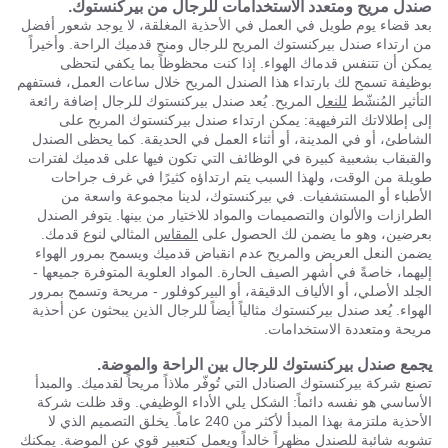
صندل مريح ومتعدد الاستخدامات للرجال من بيركنستوك.
بعد قضاء يوم طويل في العمل في الأحذية المغلقة، لا يوجد شعور أفضل
من ارتداء صندل بيركنستوك المريح للرجال ومنح قدميك الراحة. وأخيراً
يمكن أن تتنفس قدماك الهواء. إذا كنت محظوظاً بما يكفي لتحظى
بوظيفة تسمح لك بارتداء هذا الصندل المريح خلال ساعات العمل، فستفهم
التأثير المُنشّط
للنعل
المريح. يُعد صندل بيركنستوك للرجال إضافة رائعة
إلى إطلالاتك الترفيهية: يمكن ارتداء صندل بيركنستوك المريح على
الشاطئ، أو في المدينة، أو أثناء العمل في الحديقة. كما يحظى الصندل
والقبقاب بشعبية كبيرة في الوظائف التي تكون فيها على قدميك لفترات
طويلة من الوقت، ولهذا السبب يتم ارتداؤه كثيرًا في غرف جراحات
الأطباء أو المستشفيات. في بيركنستوك، لدينا مجموعة واسعة من
الطرازات والألوان والتصميمات والمواد للاختيار من بينها. يتوفر الصندل
بعرضين، وهو ما يضمن لك الحصول على
المقاس
المثالي لنوع قدمك.
يضمن النعل العريض والمريح عدم انقباض قدميك ويسمح بمرور الهواء
إليهما، خاصةً في أشهر الصيف الحارة. المواد العلوية المتوفرة جميعها -
الجلد الأصلي، أو الألياف الدقيقة، أو البيركوفلور - مريحة وتسمح بمرور
الهواء. يُعد صندل بيركنستوك مثالياً أيضاً للرجال الذين يبحثون عن أحذية
مريحة ومتعددة الاستخدامات.
يجمع صندل بيركنستوك للرجال بين الراحة والموضة.
تصنع شركة بيركنستوك الصنادل التي تُوفّر ملاذاً مريحاً لقدميك. والمبدأ
الأساسي هو نفسه دائماً: الشكل يلي الأداء الوظيفي. وقد ظلت شركة
الأحذية ملتزمة بهذا المبدأ لأكثر من 240 عاماً. يخلق التصميم الذي لا
تشوبه شائبة للصندل مظهراً خالداً ويعمل كتعبير قوي عن الموضة. يمكنك