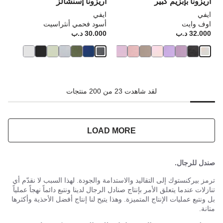
أريزونا بإبزيم كبير
أريزونا إسنشالز
ايفي
ايفي
اوف وايت
أسود فحمي أنثراسيت
32.000 د.ب
Price:
30.000 د.ب
rice:
لقد شاهدت 23 من 200 منتجات
LOAD MORE
صندل للرجال.
ترمز بيركنستوك إلى التقاليد والاستدامة والجودة. لهذا السبب لا نقدّم أي
تنازلات عندما يتعلق الأمر بإنتاج صنادل الرجال لدينا ونتبع دائماً نهجاً عملياً
بل ونتبع عمليات الإنتاج المتميزة. وهذا يتيح لنا إنتاج أفضل الأحذية وأكثرها
متانة.