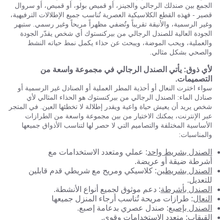
الجمع بين صندلك الرجالي والجينز، أو قميص بولو، أو قميص، أو سروال
قصير - فهذه القطع الكلاسيكية العصرية تُناسب جميع الإطلالات الترفيهية،
وغير الرسمية، والأنيقة تقريباً وتُضفي مظهراً مريحاً وغير رسمي. ستبهر
الجودة العالية للصندل الرجالي من بيركنستوك أي شخص يقدّر الجودة
والعملية، ويحب الموضة، ويبحث عن حذاء يكمل نمط حياته النشط
والصحي بشكل مثالي.
لأي ذوق: يأتي الصندل الرجالي في مجموعة واسعة من
التصميمات.
سواء اخترت النعال أو أحذية المطر العملية أو الصنادل غير الرسمية أو
صنادل الماء: الصندل الرجالي من بيركنستوك هو الحذاء المثالي لأي
شخص يريد أن يعيش حياة واعية ويقدر إطلالة لا تخطئها العين. في المتجر
عبر الإنترنت، يمكنك الاختيار من بين مجموعة واسعة من الطرازات
الأساسية المختلفة والتصاميم التي لا حصر لها لتناسب الأذواق جميعها
والمناسبات:
الصندل بشريط واحد
: عملي ومتعدد الاستخدامات مع
أشرطة ضيقة أو عريضة.
الصندل بشريطين
: كلاسيكي ومريح مع شريطي قدم قابلين
للتعديل.
الصندل بأشرطة
: دعم موثوق لجميع أنواع الأنشطة.
النعال
: طرازات مريحة تُناسب أرجاء المنزل جميعها
الصندل بإصبع
: صندل عصري بدعامة إصبع.
القبقاب
: متعدد الاستخدامات وقوي.