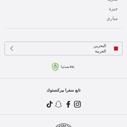
جيزة
مياري
البحرين
العربية
تابع سفرا بيركنستوك