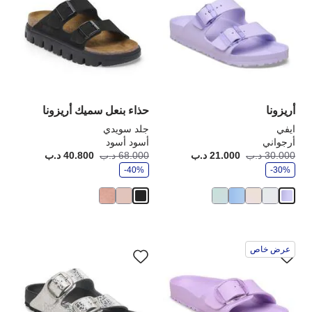
ألوان
ألو
العينة
الع
إلى
إلى
تحديث
تحد
صورة
صو
المنتج
الم
أريزونا
حذاء بنعل سميك أريزونا
ايفي
جلد سويدي
أرجواني
أسود أسود
و
و
30.000 د.ب
21.000 د.ب
أصبح
كانت:
68.000 د.ب
40.800 د.ب
أصبح
كانت
ف
ف
-30%
ر
-40%
ر
سيؤدي
سي
عرض خاص
التفاعل
الت
مع
مع
ألوان
ألو
العينة
الع
إلى
إلى