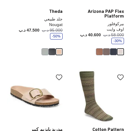
Theda
Arizona PAP Flex
Platform
جلد طبيعي
بيركوفلور
Nougat
اوف وايت
و
95.000 د.ب
47.500 د.ب
أصبح
كانت
ف
و
58.000 د.ب
40.600 د.ب
أصبح
كانت:
-50%
ر
ف
-30%
ر
سيؤدي
سي
التفاعل
الت
مع
مع
ألوان
ألو
العينة
الع
إلى
إلى
تحديث
تحد
صورة
صو
المنتج
الم
Cotton Pattern
مدريد بإبزيم كبير