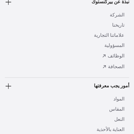
نبذة عن بيركنستوك
الشركة
تاريخنا
علاماتنا التجارية
المسؤولية
الوظائف
الصحافة
أمور يجب معرفتها
المواد
المقاس
النعل
العناية بالأحذية