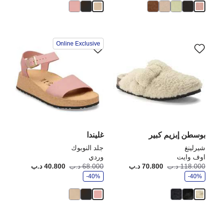
سيؤدي
سي
Online Exclusive
التفاعل
الت
مع
مع
ألوان
ألو
العينة
الع
إلى
إلى
تحديث
تحد
صورة
صو
المنتج
الم
بوسطن إبزيم كبير
غليندا
شيرلينغ
جلد النوبوك
اوف وايت
وردي
و
و
118.000 د.ب
70.800 د.ب
أصبح
كانت:
68.000 د.ب
40.800 د.ب
أصبح
كانت
ف
ف
-40%
ر
-40%
ر