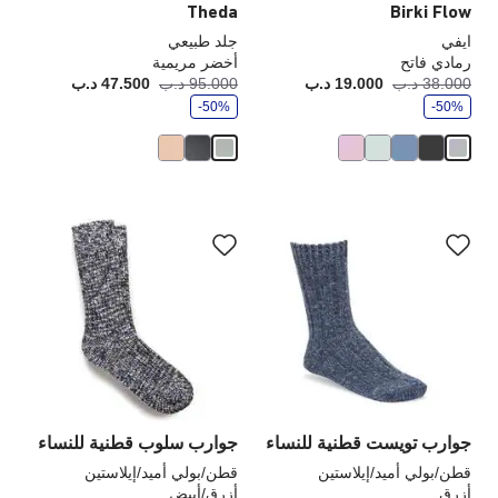
Theda
Birki Flow
ايفي
جلد طبيعي
رمادي فاتح
أخضر مريمية
و
و
38.000 د.ب
19.000 د.ب
أصبح
كانت:
95.000 د.ب
47.500 د.ب
أصبح
كانت
ف
ف
-50%
ر
-50%
ر
سيؤدي
سي
التفاعل
الت
مع
مع
ألوان
ألو
العينة
الع
إلى
إلى
تحديث
تحد
صورة
صو
المنتج
الم
جوارب تويست قطنية للنساء
جوارب سلوب قطنية للنساء
قطن/بولي أميد/إيلاستين
قطن/بولي أميد/إيلاستين
أزرق
أزرق/أبيض