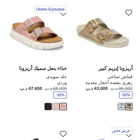
سيؤدي
سي
Online Exclusive
التفاعل
الت
مع
مع
ألوان
ألو
العينة
الع
إلى
إلى
تحديث
تحد
صورة
صو
المنتج
الم
أريزونا إبزيم كبير
حذاء بنعل سميك أريزونا
قماش صناعي
جلد سويدي
زهري بنقشة أحجار معدنية
وردي
و
و
86.000 د.ب
43.000 د.ب
أصبح
كانت:
68.000 د.ب
47.600 د.ب
أصبح
كانت
ف
ف
-50%
ر
-30%
ر
سيؤدي
سي
عرض خاص
التفاعل
الت
مع
مع