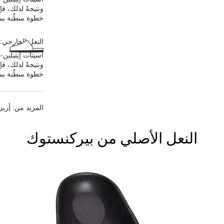
ونتيجةً لذلك، ف
خطوة مبطّنة ببط
النعل الخارجي:
أسيتات إيثيلين-
ونتيجةً لذلك، ف
خطوة مبطّنة ببط
المزيد من:
أريز
النعل الأصلي من بيركنستوك