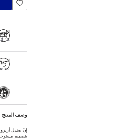
التوص
2 - 3 أيام عمل
المرت
سياسة ا
الحرفية
وصف المنتج
إنّ صندل أريزون
بتصميم مستوحى 