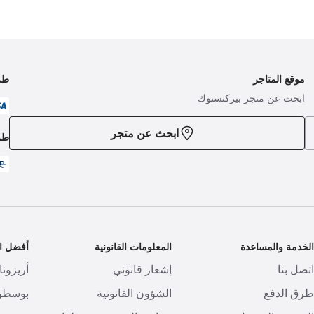
موقع المتاجر
طر
ابحث عن متجر بيركنستوك
ابحث عن متجر
طر
لخدمة والمساعدة
المعلومات القانونية
أفضل ال
تصل بنا
إشعار قانوني
أريزونا
رق الدفع
الشؤون القانونية
بوسطن