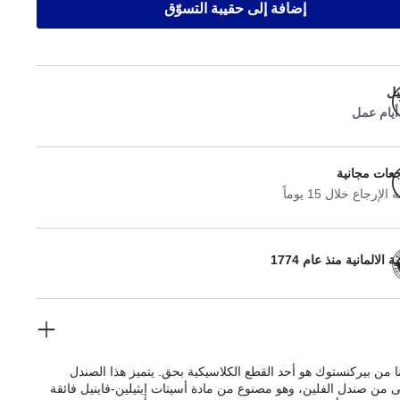
إضافة إلى حقيبة التسوّق
يل
جعات مجانية
لإرجاع خلال 15 يوماً
 الالمانية منذ عام 1774
ا من بيركنستوك هو أحد القطع الكلاسيكية بحق. يتميز هذا الصندل
من صندل الفلين، وهو مصنوع من مادة أسيتات إيثيلين-فاينيل فائقة