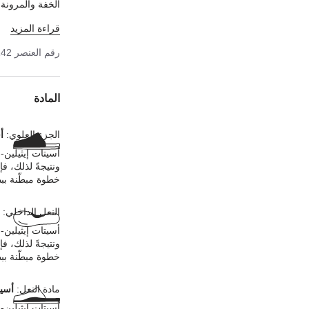
الخفة والمرونة. 
وقد تم اختبارها
قراءة المزيد
الإيجابية. إنه 
للغاية.
رقم العنصر
142
المادة
الجزء العلوي:
أ
أسيتات إيثيلين-
ونتيجةً لذلك، ف
خطوة مبطّنة ببط
النعل الداخلي:
أسيتات إيثيلين-
ونتيجةً لذلك، ف
خطوة مبطّنة ببط
مادة النعل:
أسيت
أسيتات إيثيلين-