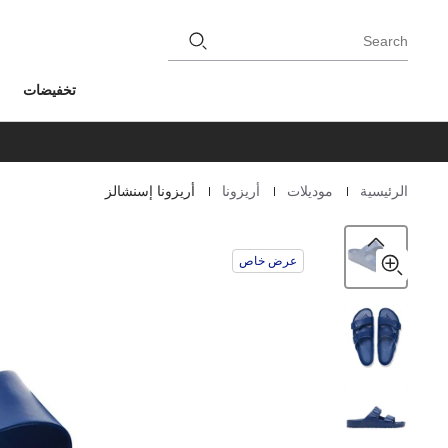
Search
تخفيضات
|
|
|
الرئيسية
موديلات
أريزونا
أريزونا إسنشالز
Homepage
عرض خاص