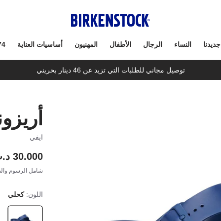
جديدنا
النساء
الرجال
الأطفال
المهنيون
أساسيات العناية
74
توصيل مجاني للطلبات التي تزيد عن 46 دينار بحريني
أريزون
ايفي
30.000 د.ب
شامل الرسوم والض
اللون:
كحلي