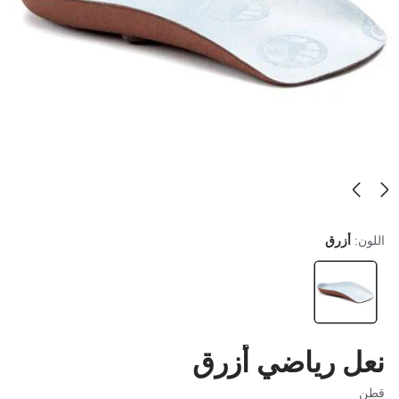
اللون:
أزرق
نعل رياضي أزرق
قطن