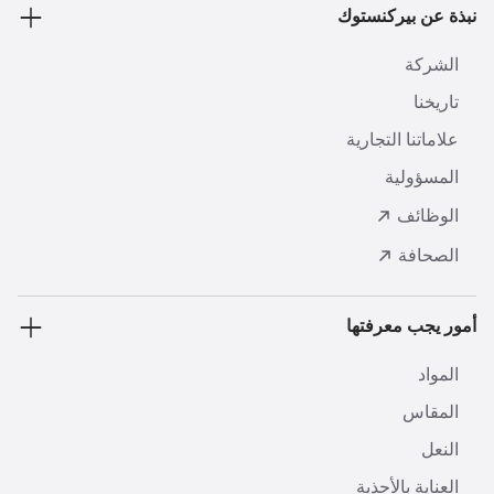
نبذة عن بيركنستوك
الشركة
تاريخنا
علاماتنا التجارية
المسؤولية
الوظائف
الصحافة
أمور يجب معرفتها
المواد
المقاس
النعل
العناية بالأحذية