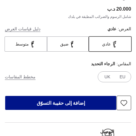
20.000 د.ب
ce:
شامل الرسوم والضرائب المطبقة في بلدك
العرض:
عادي
دليل قياسات العرض
عادي
ضيق
متوسط
المقاس:
الرجاء التحديد
EU
UK
مخطط المقاسات
إضافة إلى حقيبة التسوّق
التوصيل