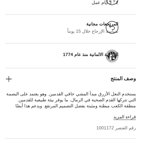
2 - 3 أيام عمل
المرتجعات مجانية
سياسة الإرجاع خلال 15 يوماً
الحرفية الالمانية منذ عام 1774
وصف المنتج
يستخدم النعل الأزرق مبدأ المشي حافي القدمين. وهو يعتمد على البصمة
التي تتركها القدم الصحية في الرمال، ما يوفر بيئة طبيعية للقدمين.
منطقة الكعب مبطنة ومثبتة بفضل التصميم المرتفع. ويدعم هذا أيضًا
قوس القدم الطبيعي. لذا فإن النعل الأزرق مثالي لأي شخص يرغب في
قراءة المزيد
الاستمتاع براحة بيركنستوك الفريدة في أحذية مغلقة مصنوعة من
علامات تجارية أخرى أيضًا.
رقم العنصر
1001172