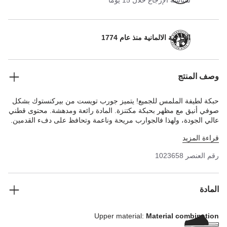
سياسة الإرجاع خلال 15 يوماً
الحرفية الالمانية منذ عام 1774
وصف المنتج
حبكة لطيفة الملمس للجميع! يتميز جورب تويست من بيركنستوك بشكل
صوفي أنيق مع مظهر بحبكة مكتنزة. المادة رائعة ومدهشة. محتوى قطني
عالي الجودة، ولهذا فالجوارب مريحة وناعمة وتحافظ على دفء القدمين.
السوار المطاطي للجورب الذي لا يضغط على القدم يجعل مقاسه مثاليًا.
قراءة المزيد
رقم العنصر
1023658
المادة
Upper material:
Material combination