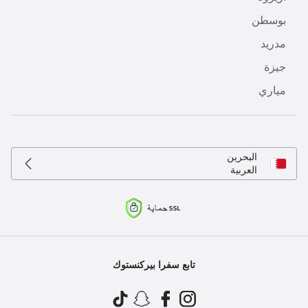
بوسطن
مدريد
جيزة
مياري
البحرين
العربية
تابع سفرا بيركنستوك