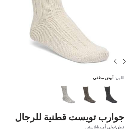
اللون:
أبيض مطفي
جوارب تويست قطنية للرجال
قطن/بولي أميد/إيلاستين