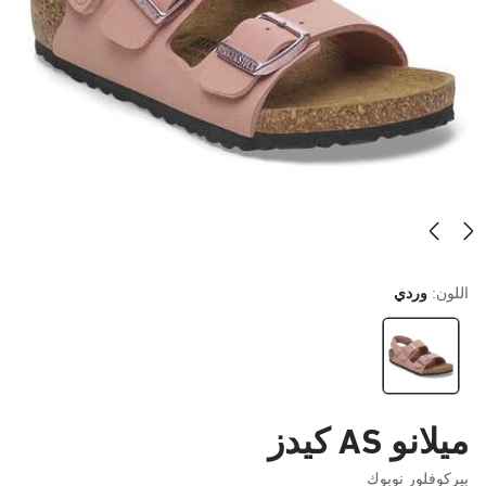
اللون:
وردي
ميلانو AS كيدز
بيركوفلور نوبوك