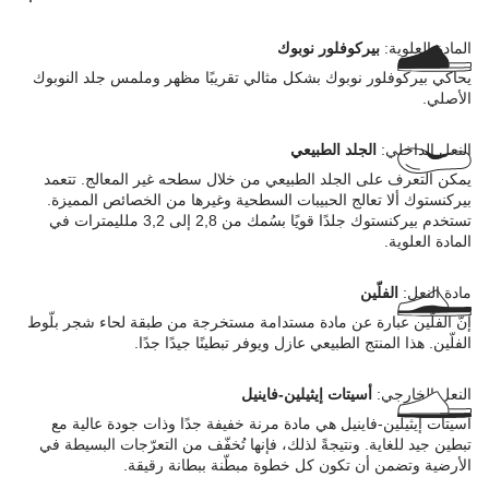
المادة العلوية:
بيركوفلور نوبوك
يحاكي بيركوفلور نوبوك بشكل مثالي تقريبًا مظهر وملمس جلد النوبوك
الأصلي.
النعل الداخلي:
الجلد الطبيعي
يمكن التعرف على الجلد الطبيعي من خلال سطحه غير المعالج. تتعمد
بيركنستوك ألا تعالج الحبيبات السطحية وغيرها من الخصائص المميزة.
تستخدم بيركنستوك جلدًا قويًا بسُمك من 2,8 إلى 3,2 ملليمترات في
المادة العلوية.
مادة النعل:
الفلّين
إنّ الفلّين عبارة عن مادة مستدامة مستخرجة من طبقة لحاء شجر بلّوط
الفلّين. هذا المنتج الطبيعي عازل ويوفر تبطينًا جيدًا جدًا.
النعل الخارجي:
أسيتات إيثيلين-فاينيل
أسيتات إيثيلين-فاينيل هي مادة مرنة خفيفة جدًا وذات جودة عالية مع
تبطين جيد للغاية. ونتيجةً لذلك، فإنها تُخفّف من التعرّجات البسيطة في
الأرضية وتضمن أن تكون كل خطوة مبطّنة ببطانة رقيقة.