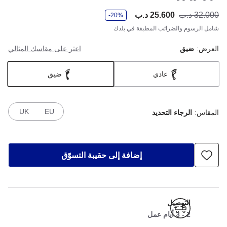
و
32.000 د.ب
25.600 د.ب
أصب
كان
-20%
ف
ر
شامل الرسوم والضرائب المطبقة في بلدك
العرض:
ضيق
اعثر على مقاسك المثالي
عادي
ضيق
UK
EU
المقاس:
الرجاء التحديد
إضافة إلى حقيبة التسوّق
التوصيل
2 - 3 أيام عمل