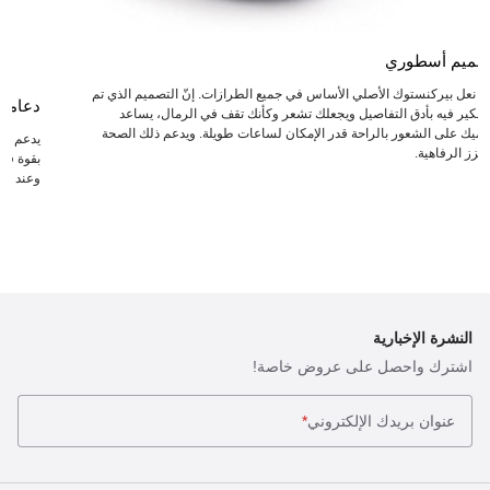
صميم أسطوري
عد نعل بيركنستوك الأصلي الأساس في جميع الطرازات. إنّ التصميم الذي تم
دعامة
لتفكير فيه بأدق التفاصيل ويجعلك تشعر وكأنك تقف في الرمال، يساعد
دميك على الشعور بالراحة قدر الإمكان لساعات طويلة. ويدعم ذلك الصحة
يدعم ال
يعزز الرفاهية.
بقوة في 
وعند انت
النشرة الإخبارية
اشترك واحصل على عروض خاصة!
عنوان بريدك الإلكتروني
*