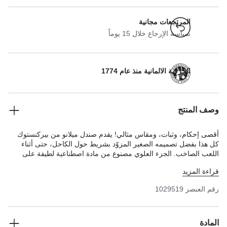
المرتجعات مجانية
سياسة الإرجاع خلال 15 يوماً
الحرفية الالمانية منذ عام 1774
وصف المنتج
أقصى إحكام، وثبات، ومقاس مثالي! يقدم صندل ميلانو من بيركنستوك
كل هذا بفضل تصميمه الصغير المزوّد بشريط حول الكاحل، حتى أثناء
اللعب الصاخب. الجزء العلوي مصنوع من مادة اصطناعية لطيفة على
البشرة ومتينة وهي بيركوفلور، بمظهر عصري أنيق يشبه جلد النوبوك
قراءة المزيد
يوحي بأنه جلد طبيعي بفضل لونه وملمسه.
رقم العنصر
1029519
المادة