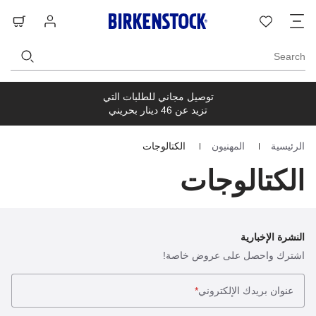
ت
قائمة
تسجيل
حق
ا
الرغبات
الدخول
ال
Search
توصيل مجاني للطلبات التي
تزيد عن 46 دينار بحريني
الرئيسية
المهنيون
الكتالوجات
Homepage
الكتالوجات
النشرة الإخبارية
اشترك واحصل على عروض خاصة!
عنوان بريدك الإلكتروني
*