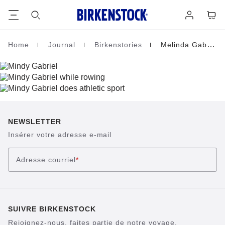
Footer
Panie
Se
connecter
Home
Journal
Birkenstories
Melinda Gabriel
Page d’accueil
NEWSLETTER
Insérer votre adresse e-mail
Adresse courriel
*
SUIVRE BIRKENSTOCK
Rejoignez-nous, faites partie de notre voyage.