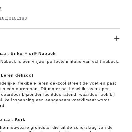
 Het bovenmateriaal is gemaakt van huidvriendelijk en
n
Flor® in fraaie nubucklook.
181/0151183
iaal:
Birko-Flor® Nubuck
 Nubuck is een vrijwel perfecte imitatie van echt nubuck.
:
Leren dekzool
delijke, flexibele leren dekzool streelt de voet en past
ens contouren aan. Dit materiaal beschikt over open
s daardoor bijzonder luchtdoorlatend, waardoor ook bij
elijke inspanning een aangenaam voetklimaat wordt
rd.
eriaal:
Kurk
 hernieuwbare grondstof die uit de schorslaag van de