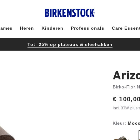
ames
Heren
Kinderen
Professionals
Care Essent
Tot -25% op plateaus & sleehakken
Ariz
Birko-Flor 
Price:
€ 100,0
incl. BTW
plus 
Kleur:
Moc