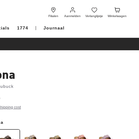
Aanmelden
Verlanglijstje
Winkelwagen
Filialen
Aanmelden
Verlanglijstje
Winkelwagen
ials
1774
Journaal
ona
Nubuck
0
shipping cost
ca