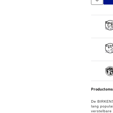
Bez
Grat
Gra
30 
Tra
Productomsc
De BIRKENST
lang popula
verstelbare