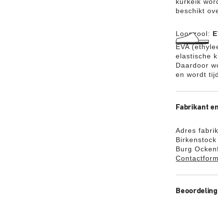
kurkeik wor
beschikt o
Loopzool:
E
EVA (ethyle
elastische 
Daardoor w
en wordt ti
Fabrikant en
Adres fabri
Birkenstoc
Burg Ockenf
Contactform
Beoordelin