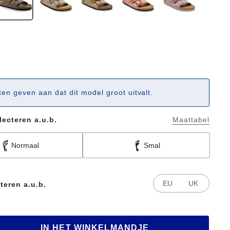
ten geven aan dat dit model groot uitvalt.
lecteren a.u.b.
Maattabel
Normaal
Smal
EU
UK
teren a.u.b.
IN HET WINKELMANDJE