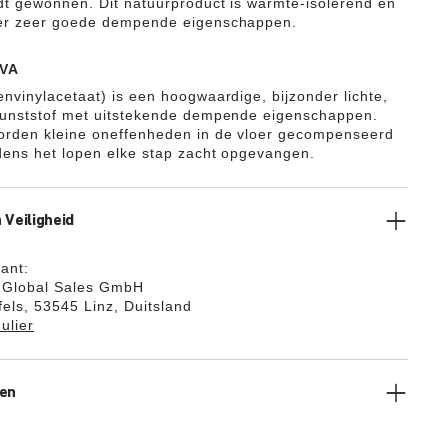
dt gewonnen. Dit natuurproduct is warmte-isolerend en
ver zeer goede dempende eigenschappen.
VA
envinylacetaat) is een hoogwaardige, bijzonder lichte,
kunststof met uitstekende dempende eigenschappen.
orden kleine oneffenheden in de vloer gecompenseerd
jdens het lopen elke stap zacht opgevangen.
 Veiligheid
kant:
k Global Sales GmbH
els, 53545 Linz, Duitsland
ulier
gen