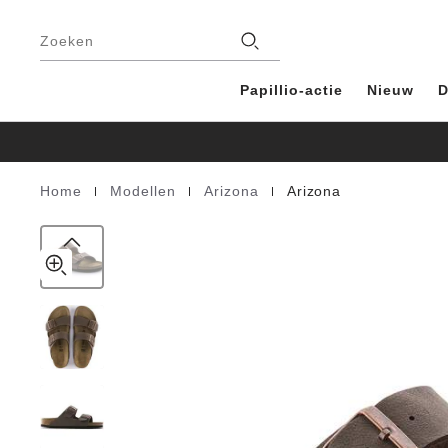
Arizona
details
Voetregel
about
Birko-
Filialen
product
Zoeken
Flor
materials
Nubuck
Papillio-actie
Nieuw
D
|
|
|
Home
Modellen
Arizona
Arizona
Homepage