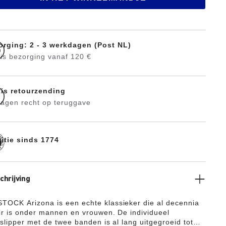
orging: 2 - 3 werkdagen (Post NL)
is bezorging vanaf 120 €
tis retourzending
dagen recht op teruggave
ditie sinds 1774
hrijving
OCK Arizona is een echte klassieker die al decennia
ir is onder mannen en vrouwen. De individueel
 slipper met de twee banden is al lang uitgegroeid tot