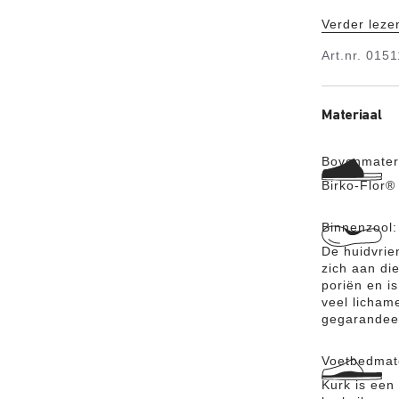
cultschoen.
Verder leze
sterk Birko-
Art.nr.
0151
Materiaal
Bovenmater
Birko-Flor®
Binnenzool
De huidvrien
zich aan di
poriën en i
veel licham
gegarandee
Voetbedmat
Kurk is een