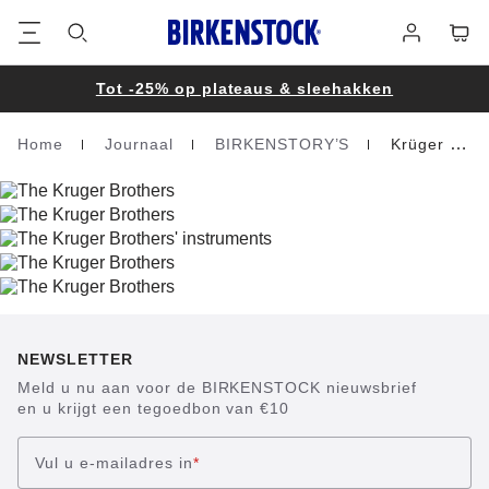
Voetregel
Winke
Aanmelden
Tot -25% op plateaus & sleehakken
Home
Journaal
BIRKENSTORY’S
Krüger Brothers
Homepage
NEWSLETTER
Meld u nu aan voor de BIRKENSTOCK nieuwsbrief
en u krijgt een tegoedbon van €10
Vul u e-mailadres in
*