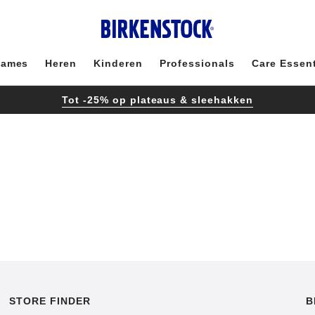
ames
Heren
Kinderen
Professionals
Care Essent
Tot -25% op plateaus & sleehakken
STORE FINDER
B