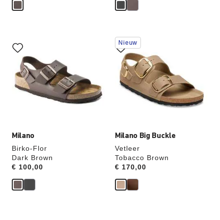
Als
Als
Nieuw
je
je
een
een
andere
andere
kleur
kleur
selecteert,
selecteert,
wordt
wordt
de
de
productafbeelding
productafbeelding
hieraan
hieraan
aangepast
aangepast
Milano
Milano Big Buckle
Birko-Flor
Vetleer
Dark Brown
Tobacco Brown
Price:
€ 100,00
Price:
€ 170,00
Als
Als