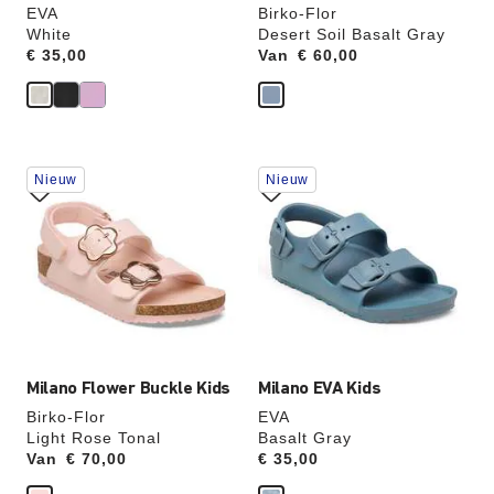
EVA
Birko-Flor
White
Desert Soil Basalt Gray
Price:
€ 35,00
Van
Price:
€ 60,00
Als
Als
Nieuw
Nieuw
je
je
een
een
andere
andere
kleur
kleur
selecteert,
selecteert,
wordt
wordt
de
de
productafbeelding
productafbeelding
hieraan
hieraan
aangepast
aangepast
Milano Flower Buckle Kids
Milano EVA Kids
Birko-Flor
EVA
Light Rose Tonal
Basalt Gray
Van
Price:
€ 70,00
Price:
€ 35,00