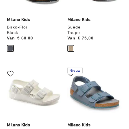
productafbeelding
productafbeelding
hieraan
hieraan
aangepast
aangepast
Milano Kids
Milano Kids
Birko-Flor
Suède
Black
Taupe
Van
Price:
€ 60,00
Van
Price:
€ 75,00
Als
Als
Nieuw
je
je
een
een
andere
andere
kleur
kleur
selecteert,
selecteert,
wordt
wordt
de
de
productafbeelding
productafbeelding
hieraan
hieraan
aangepast
aangepast
Milano Kids
Milano Kids