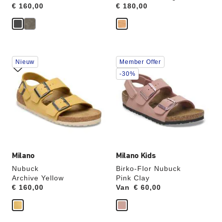
Price:
€ 160,00
Price:
€ 180,00
Als
Als
Nieuw
Member Offer
je
je
een
een
-30%
andere
andere
kleur
kleur
selecteert,
selecteert,
wordt
wordt
de
de
productafbeelding
productafbeelding
hieraan
hieraan
aangepast
aangepast
Milano
Milano Kids
Nubuck
Birko-Flor Nubuck
Archive Yellow
Pink Clay
Price:
€ 160,00
Van
Price:
€ 60,00