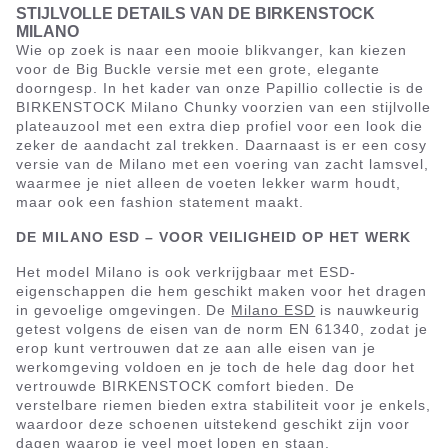
STIJLVOLLE DETAILS VAN DE BIRKENSTOCK
MILANO
Wie op zoek is naar een mooie blikvanger, kan kiezen
voor de Big Buckle versie met een grote, elegante
doorngesp. In het kader van onze Papillio collectie is de
BIRKENSTOCK Milano Chunky voorzien van een stijlvolle
plateauzool met een extra diep profiel voor een look die
zeker de aandacht zal trekken. Daarnaast is er een cosy
versie van de Milano met een voering van zacht lamsvel,
waarmee je niet alleen de voeten lekker warm houdt,
maar ook een fashion statement maakt.
DE MILANO ESD – VOOR VEILIGHEID OP HET WERK
Het model Milano is ook verkrijgbaar met ESD-
eigenschappen die hem geschikt maken voor het dragen
in gevoelige omgevingen. De
Milano ESD
is nauwkeurig
getest volgens de eisen van de norm EN 61340, zodat je
erop kunt vertrouwen dat ze aan alle eisen van je
werkomgeving voldoen en je toch de hele dag door het
vertrouwde BIRKENSTOCK comfort bieden. De
verstelbare riemen bieden extra stabiliteit voor je enkels,
waardoor deze schoenen uitstekend geschikt zijn voor
dagen waarop je veel moet lopen en staan.