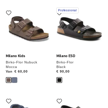
Als
Als
Professional
je
je
een
een
andere
andere
kleur
kleur
selecteert,
selecteert,
wordt
wordt
de
de
productafbeelding
productafbeelding
hieraan
hieraan
aangepast
aangepast
Milano Kids
Milano ESD
Birko-Flor Nubuck
Birko-Flor
Mocca
Black
Van
Price:
€ 60,00
Price:
€ 90,00
Als
Als
je
je
een
een