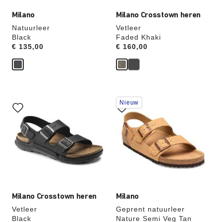
aangepast
aangepast
Milano
Milano Crosstown heren
Natuurleer
Vetleer
Black
Faded Khaki
Price:
€ 135,00
Price:
€ 160,00
Als
Als
Nieuw
je
je
een
een
andere
andere
kleur
kleur
selecteert,
selecteert,
wordt
wordt
de
de
productafbeelding
productafbeelding
hieraan
hieraan
aangepast
aangepast
Milano Crosstown heren
Milano
Vetleer
Geprent natuurleer
Black
Nature Semi Veg Tan