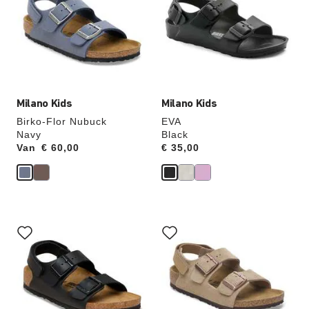
andere
andere
kleur
kleur
selecteert,
selecteert,
wordt
wordt
de
de
productafbeelding
productafbeelding
hieraan
hieraan
aangepast
aangepast
Milano Kids
Milano Kids
Birko-Flor Nubuck
EVA
Navy
Black
Van
Price:
€ 60,00
Price:
€ 35,00
Als
Als
je
je
een
een
andere
andere
kleur
kleur
selecteert,
selecteert,
wordt
wordt
de
de