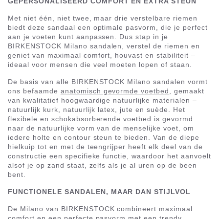
GEPERSONALISEERD COMFORT EN EXTRA STEUN
Met niet één, niet twee, maar drie verstelbare riemen
biedt deze sandaal een optimale pasvorm, die je perfect
aan je voeten kunt aanpassen. Dus stap in je
BIRKENSTOCK Milano sandalen, verstel de riemen en
geniet van maximaal comfort, houvast en stabiliteit –
ideaal voor mensen die veel moeten lopen of staan.
De basis van alle BIRKENSTOCK Milano sandalen vormt
ons befaamde
anatomisch gevormde voetbed
, gemaakt
van kwalitatief hoogwaardige natuurlijke materialen –
natuurlijk kurk, natuurlijk latex, jute en suède. Het
flexibele en schokabsorberende voetbed is gevormd
naar de natuurlijke vorm van de menselijke voet, om
iedere holte en contour steun te bieden. Van de diepe
hielkuip tot en met de teengrijper heeft elk deel van de
constructie een specifieke functie, waardoor het aanvoelt
alsof je op zand staat, zelfs als je al uren op de been
bent.
FUNCTIONELE SANDALEN, MAAR DAN STIJLVOL
De Milano van BIRKENSTOCK combineert maximaal
comfort en een perfecte pasvorm met een trendy