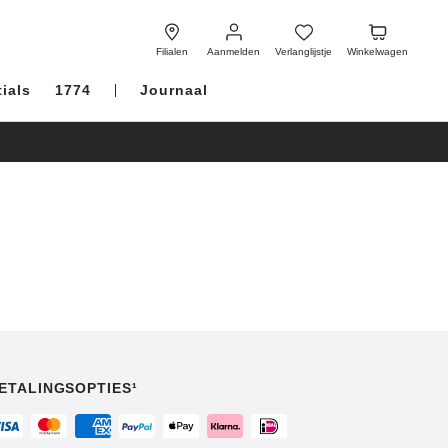
Aanmelden
Verlanglijstje
Winkelwagen
Filialen
Aanmelden
Verlanglijstje
Winkelwagen
ials
1774
Journaal
ETALINGSOPTIES¹