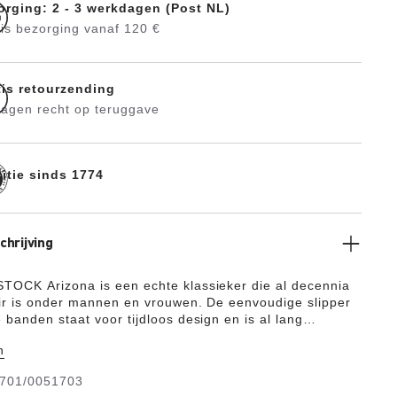
orging: 2 - 3 werkdagen (Post NL)
is bezorging vanaf 120 €
tis retourzending
dagen recht op teruggave
ditie sinds 1774
hrijving
OCK Arizona is een echte klassieker die al decennia
ir is onder mannen en vrouwen. De eenvoudige slipper
 banden staat voor tijdloos design en is al lang
 tot cultschoen. Het bovenmateriaal bestaat uit het
n
ijke en slijtvaste synthetische materiaal Birko-Flor®.
701/0051703