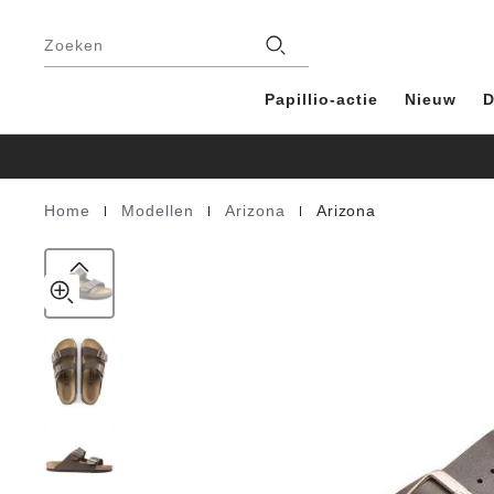
Arizona
details
Voetregel
about
Birko-
Filialen
product
Zoeken
Flor
materials
Papillio-actie
Nieuw
D
|
|
|
Home
Modellen
Arizona
Arizona
Homepage