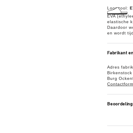
Loopzool:
E
EVA (ethyle
elastische 
Daardoor w
en wordt ti
Fabrikant en
Adres fabri
Birkenstoc
Burg Ockenf
Contactform
Beoordelin