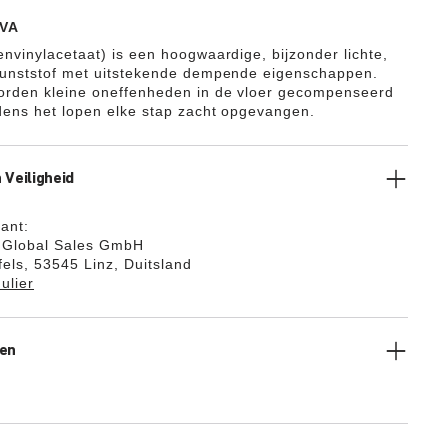
VA
envinylacetaat) is een hoogwaardige, bijzonder lichte,
kunststof met uitstekende dempende eigenschappen.
orden kleine oneffenheden in de vloer gecompenseerd
jdens het lopen elke stap zacht opgevangen.
 Veiligheid
kant:
k Global Sales GmbH
els, 53545 Linz, Duitsland
ulier
gen