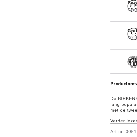
Bez
Grat
Gra
30 
Tra
Productomsc
De BIRKENST
lang popula
met de twee
uitgegroeid
Verder leze
huidvriendel
Art.nr.
0051