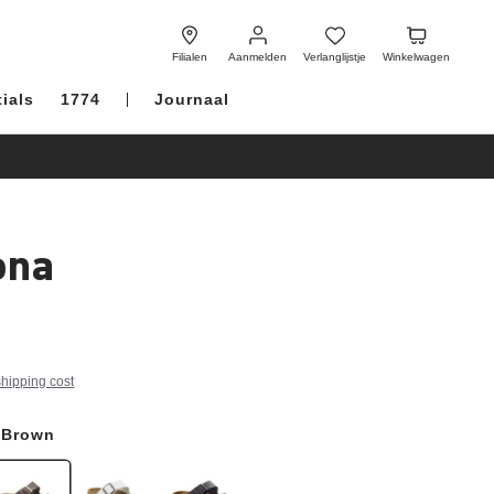
Aanmelden
Verlanglijstje
Winkelwagen
Filialen
Aanmelden
Verlanglijstje
Winkelwagen
ials
1774
Journaal
ona
shipping cost
 Brown