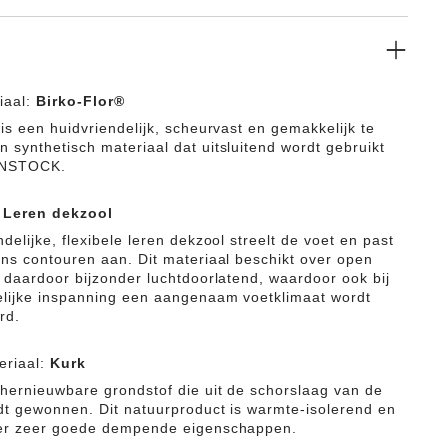
iaal:
Birko-Flor®
is een huidvriendelijk, scheurvast en gemakkelijk te
 synthetisch materiaal dat uitsluitend wordt gebruikt
ENSTOCK.
:
Leren dekzool
delijke, flexibele leren dekzool streelt de voet en past
ens contouren aan. Dit materiaal beschikt over open
s daardoor bijzonder luchtdoorlatend, waardoor ook bij
elijke inspanning een aangenaam voetklimaat wordt
rd.
eriaal:
Kurk
 hernieuwbare grondstof die uit de schorslaag van de
dt gewonnen. Dit natuurproduct is warmte-isolerend en
ver zeer goede dempende eigenschappen.