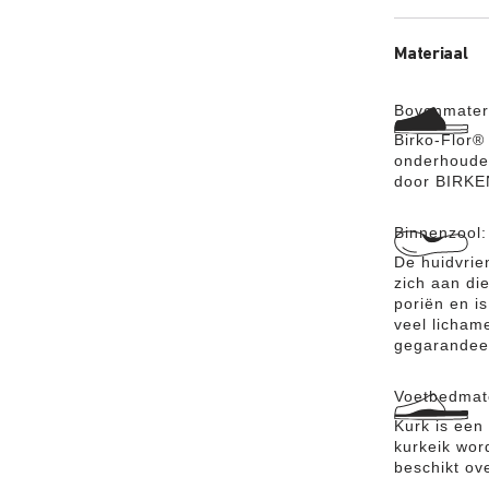
Materiaal
Bovenmater
Birko-Flor® 
onderhouden
door BIRK
Binnenzool
De huidvrien
zich aan di
poriën en i
veel licham
gegarandee
Voetbedmat
Kurk is een
kurkeik wor
beschikt o