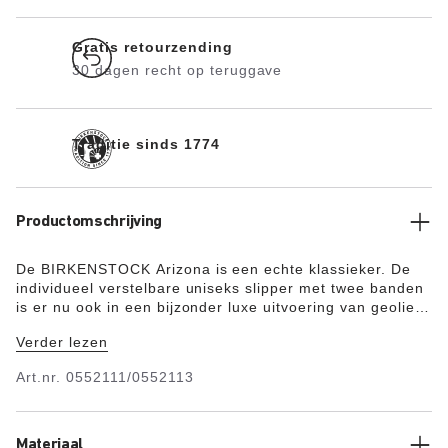
Gratis retourzending
30 dagen recht op teruggave
Traditie sinds 1774
Productomschrijving
De BIRKENSTOCK Arizona is een echte klassieker. De
individueel verstelbare uniseks slipper met twee banden
is er nu ook in een bijzonder luxe uitvoering van geolied
nubuck. Het zachte leer heeft onafgewerkte randen. Dat
Verder lezen
accentueert de ambachtelijke, natuurlijke uitstraling van
deze trendy slipper.
Art.nr.
0552111/0552113
Materiaal