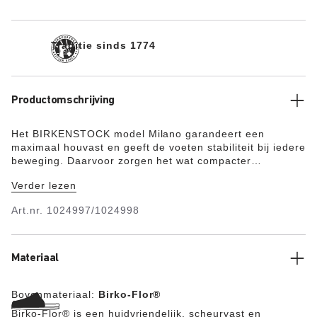
Traditie sinds 1774
Productomschrijving
Het BIRKENSTOCK model Milano garandeert een
maximaal houvast en geeft de voeten stabiliteit bij iedere
beweging. Daarvoor zorgen het wat compacter
vormgegeven bovendeel met zijn twee riemen en de
Verder lezen
brede hielriem. De details in een bijpassende kleur
maken het geraffineerde design van deze sandaal
Art.nr.
1024997/1024998
helemaal af. Het bovenmateriaal bestaat uit het
huidvriendelijke en stevige synthetische materiaal Birko-
Flor®.
Materiaal
Bovenmateriaal:
Birko-Flor®
Birko-Flor® is een huidvriendelijk, scheurvast en