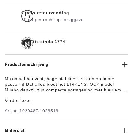
Gratis retourzending
30 dagen recht op teruggave
Traditie sinds 1774
Productomschrijving
Maximaal houvast, hoge stabiliteit en een optimale
pasvorm! Dat alles biedt het BIRKENSTOCK model
Milano dankzij zijn compacte vormgeving met hielriem –
ook tijdens het hollen en dollen! Het bovenwerk bestaat
Verder lezen
uit het huidvriendelijke en sterke synthetische materiaal
Birko-Flor® met een luxe nubucklook, waardoor het qua
Art.nr.
1029487/1029519
textuur en kleur nauwelijks van echt leer valt te
onderscheiden.
Materiaal