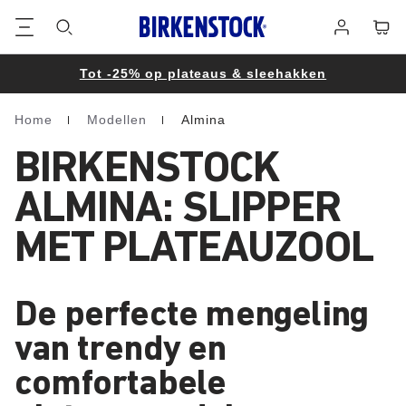
Voetregel
Winke
Aanmelden
Tot -25% op plateaus & sleehakken
Home
Modellen
Almina
Homepage
BIRKENSTOCK
ALMINA: SLIPPER
MET PLATEAUZOOL
De perfecte mengeling
van trendy en
comfortabele