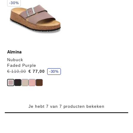
een
-30%
andere
kleur
selecteert,
wordt
de
productafbeelding
hieraan
aangepast
Almina
Nubuck
Faded Purple
j
Was:
en
€ 110,00
€ 77,00
-30%
e
is
b
e
nu
s
p
a
a
r
t
Je hebt 7 van 7 producten bekeken