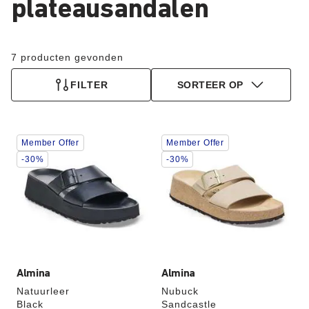
plateausandalen
7 producten gevonden
FILTER
SORTEER OP
Als
Als
Member Offer
Member Offer
je
je
een
een
-30%
-30%
andere
andere
kleur
kleur
selecteert,
selecteert,
wordt
wordt
de
de
productafbeelding
productafbeelding
hieraan
hieraan
aangepast
aangepast
Almina
Almina
Natuurleer
Nubuck
Black
Sandcastle