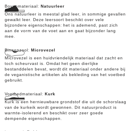
bovenwerk bestaat uit waterafstotend glad leer (WRU)
Bovenmateriaal:
Natuurleer
en heeft antistatische eigenschappen. De schoen is
gecertificeerd volgens EN ISO 20345:2011 en voldoet
Ons natuurleer is meestal glad leer, in sommige gevallen
aan de eisen van veiligheidsklasse S3.
gewalkt leer. Deze leersoort beschikt over vele
bijzondere eigenschappen: het is ademend, past zich
aan de vorm van de voet aan en gaat bijzonder lang
mee.
Binnenzool:
Microvezel
Microvezel is een huidvriendelijk materiaal dat zacht en
toch scheurvast is. Omdat het geen dierlijke
bestanddelen bevat, wordt dit materiaal onder andere bij
de veganistische artikelen als bekleding van het voetbed
gebruikt.
Voetbedmateriaal:
Kurk
Kurk is een hernieuwbare grondstof die uit de schorslaag
van de kurkeik wordt gewonnen. Dit natuurproduct is
warmte-isolerend en beschikt over zeer goede
dempende eigenschappen.