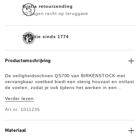
Gratis retourzending
30 dagen recht op teruggave
Traditie sinds 1774
Productomschrijving
De veiligheidsschoen QS700 van BIRKENSTOCK met
vervangbaar voetbed biedt een stevig houvast en ontlast
de voeten, zodat je ook tijdens het werken in een
veeleisende omgeving vele uren per dag comfortabel
Verder lezen
kunt lopen en staan. De QS700 is een moderne,
enkelhoge sneaker met een 7-gaats vetersluiting en een
Art.nr.
1011235
hiellus. De metaalvrije, olie- en benzinebestendige
antislipzool zorgt voor energie-absorptie bij de hiel en is
ondoordringbaar. De voorvoet wordt beschermd door
een stalen neus die slagen van 200 joule kan opvangen
Materiaal
en is voorzien van een krasbestendige laag. Het