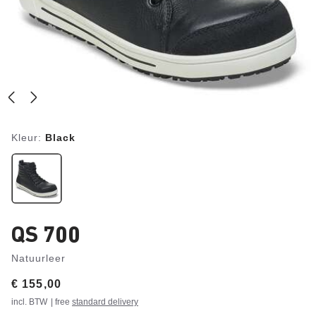
Kleur:
Black
QS 700
Natuurleer
Price:
€ 155,00
incl. BTW
| free
standard delivery