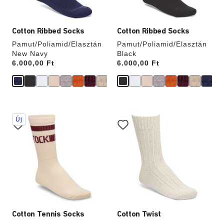
Cotton Ribbed Socks
Cotton Ribbed Socks
Pamut/Poliamid/Elasztán
Pamut/Poliamid/Elasztán
New Navy
Black
Price:
6.000,00 Ft
Price:
6.000,00 Ft
A
A
Új
színpalettával
színpalettával
való
való
interakció
interakció
frissíti
frissíti
a
a
termékképet
termékképet
Cotton Tennis Socks
Cotton Twist