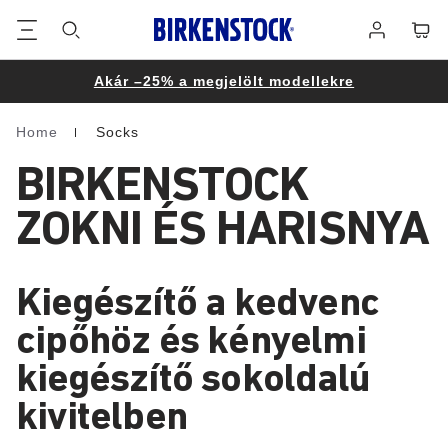
Lábléc
Cart
Bejelentke
Akár –25% a megjelölt modellekre
Home
Socks
Homepage
BIRKENSTOCK
ZOKNI ÉS HARISNYA
Kiegészítő a kedvenc
cipőhöz és kényelmi
kiegészítő sokoldalú
kivitelben