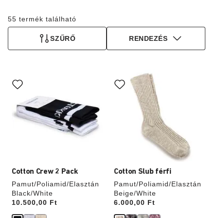
55 termék található
SZŰRŐ
RENDEZÉS
A
A
színpalettával
színpalettával
való
való
interakció
interakció
frissíti
frissíti
a
a
termékképet
termékképet
Cotton Crew 2 Pack
Cotton Slub férfi
Pamut/Poliamid/Elasztán
Pamut/Poliamid/Elasztán
Black/White
Beige/White
Price:
10.500,00 Ft
Price:
6.000,00 Ft