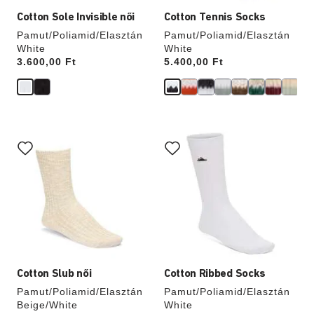
Cotton Sole Invisible női
Cotton Tennis Socks
Pamut/Poliamid/Elasztán
Pamut/Poliamid/Elasztán
White
White
Price:
3.600,00 Ft
Price:
5.400,00 Ft
A
A
színpalettával
színpalettával
való
való
interakció
interakció
frissíti
frissíti
a
a
termékképet
termékképet
Cotton Slub női
Cotton Ribbed Socks
Pamut/Poliamid/Elasztán
Pamut/Poliamid/Elasztán
Beige/White
White