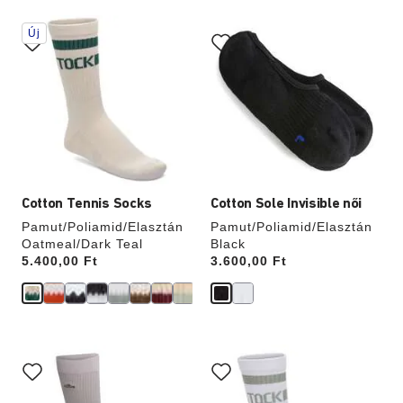
A
A
Új
színpalettával
színpalettával
való
való
interakció
interakció
frissíti
frissíti
a
a
termékképet
termékképet
Cotton Tennis Socks
Cotton Sole Invisible női
Pamut/Poliamid/Elasztán
Pamut/Poliamid/Elasztán
Oatmeal/Dark Teal
Black
Price:
5.400,00 Ft
Price:
3.600,00 Ft
A
A
színpalettával
színpalettával
való
való
interakció
interakció