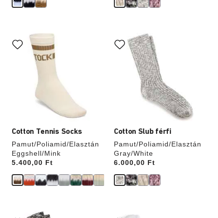
A
A
színpalettával
színpalettával
való
való
interakció
interakció
frissíti
frissíti
a
a
termékképet
termékképet
Cotton Tennis Socks
Cotton Slub férfi
Pamut/Poliamid/Elasztán
Pamut/Poliamid/Elasztán
Eggshell/Mink
Gray/White
Price:
5.400,00 Ft
Price:
6.000,00 Ft
A
A