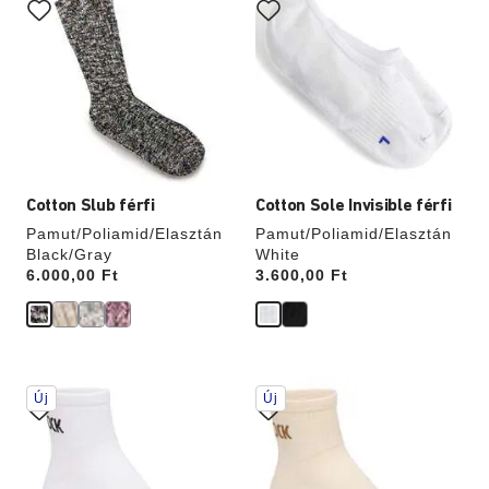
színpalettával
színpalettával
való
való
interakció
interakció
frissíti
frissíti
a
a
termékképet
termékképet
Cotton Slub férfi
Cotton Sole Invisible férfi
Pamut/Poliamid/Elasztán
Pamut/Poliamid/Elasztán
Black/Gray
White
Price:
6.000,00 Ft
Price:
3.600,00 Ft
A
A
Új
Új
színpalettával
színpalettával
való
való
interakció
interakció
frissíti
frissíti
a
a