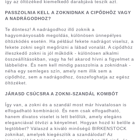
így az öltözéked kiemelkedő darabjává teszik azt.
PASSZOLNIA KELL A ZOKNIDNAK A CIPŐDHÖZ VAGY
A NADRÁGODHOZ?
Te döntesz! A nadrágodhoz illő zoknik a
hagyományosabb megoldás, különösen ünnepélyes
öltözködés esetén. Ha például fekete nadrágot viselsz, a
fekete zokni segít megőrizni a lábad vonalát. A cipődhöz
illeszkedő zokni is jól működik - különösen alkalmi
összeállításokban, vagy ha fel akarod hívni a figyelmet a
lábbelidre. És nem kell mindig passzolnia a zoknidnak -
néha egy semleges szín, amely nem illik sem a
cipődhöz, sem a nadrágodhoz, összefoghatja az egész
öltözéket.
JÁRASD CSÚCSRA A ZOKNI-SZANDÁL KOMBÓT
Így van, a zokni és a szandál most már hivatalosan is
elfogadható kombináció. És nem csak elfogadható,
hanem divatos viselet is lett belőlük, amely elegáns
eleganciával ötvözi a kényelmet. Hogyan hozd ki belőle a
legtöbbet? Válaszd a kiváló minőségű BIRKENSTOCK
zoknikat, amelyek kiegészítik a szandálodat! Az