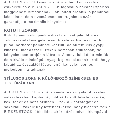
A BIRKENSTOCK teniszzoknik színben kontrasztos
csíkokkal és a BIRKENSTOCK logóval a bokánál sportos
megjelenést biztosítanak. Tanúsított organikus pamutból
készülnek, és a nyomásmentes, rugalmas szár
garantálja a maximális kényelmet.
KÖTÖTT ZOKNIK
Kötött pamutzoknijaink a divat csúcsát jelentik - és
zokni-szandál megjelenésed tökéletes
kiegészítői
. A
puha, bőrbarát pamutból készült, de autentikus gyapjú
kinézetű magasszárú zoknik nemcsak stílusosak, de
kényelmesen tartják a lábat is. A bonyolult kötött minták
és a kiváló minőségű anyagok gondoskodnak arról, hogy
lábaid az évszaktól függetlenül kényelemben és
melegben maradjanak.
STÍLUSOS ZOKNIK KÜLÖNBÖZŐ SZÍNEKBEN ÉS
TEXTÚRÁKBAN
A BIRKENSTOCK zoknik a semleges árnyalatok széles
választékában kaphatók, többek között fekete, szürke,
kék, fehér és bézs színben. Ezek a visszafogott és
sokoldalú zoknik úgy lettek tervezve, hogy kiegészítsék a
BIRKENSTOCK lábbelidet, akár edzőcipővel, klumpával