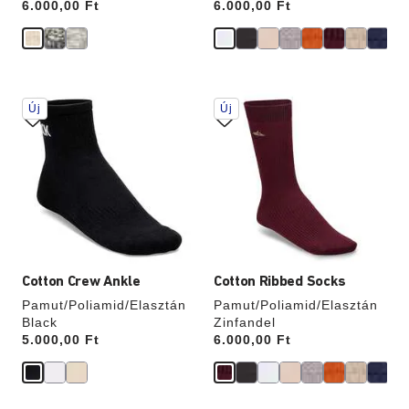
Price:
6.000,00 Ft
Price:
6.000,00 Ft
A
A
Új
Új
színpalettával
színpalettával
való
való
interakció
interakció
frissíti
frissíti
a
a
termékképet
termékképet
Cotton Crew Ankle
Cotton Ribbed Socks
Pamut/Poliamid/Elasztán
Pamut/Poliamid/Elasztán
Black
Zinfandel
Price:
5.000,00 Ft
Price:
6.000,00 Ft