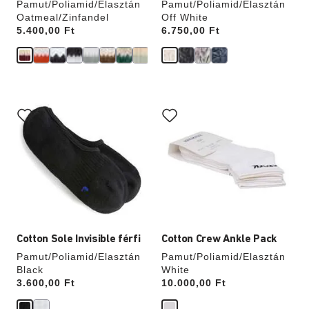
Pamut/Poliamid/Elasztán
Pamut/Poliamid/Elasztán
Oatmeal/Zinfandel
Off White
Price:
5.400,00 Ft
Price:
6.750,00 Ft
A
A
színpalettával
színpalettával
való
való
interakció
interakció
frissíti
frissíti
a
a
termékképet
termékképet
Cotton Sole Invisible férfi
Cotton Crew Ankle Pack
Pamut/Poliamid/Elasztán
Pamut/Poliamid/Elasztán
Black
White
Price:
3.600,00 Ft
Price:
10.000,00 Ft