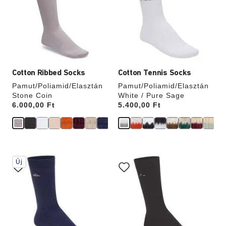
frissíti
frissíti
a
a
termékképet
termékképet
Cotton Ribbed Socks
Cotton Tennis Socks
Pamut/Poliamid/Elasztán
Pamut/Poliamid/Elasztán
Stone Coin
White / Pure Sage
Price:
6.000,00 Ft
Price:
5.400,00 Ft
A
A
Új
színpalettával
színpalettával
való
való
interakció
interakció
frissíti
frissíti
a
a
termékképet
termékképet