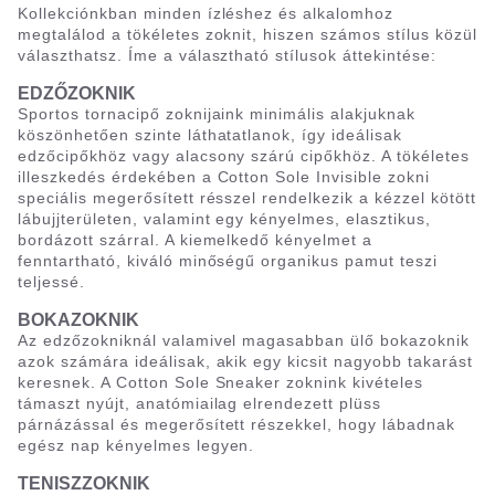
Kollekciónkban minden ízléshez és alkalomhoz
megtalálod a tökéletes zoknit, hiszen számos stílus közül
választhatsz. Íme a választható stílusok áttekintése:
EDZŐZOKNIK
Sportos tornacipő zoknijaink minimális alakjuknak
köszönhetően szinte láthatatlanok, így ideálisak
edzőcipőkhöz vagy alacsony szárú cipőkhöz. A tökéletes
illeszkedés érdekében a Cotton Sole Invisible zokni
speciális megerősített résszel rendelkezik a kézzel kötött
lábujjterületen, valamint egy kényelmes, elasztikus,
bordázott szárral. A kiemelkedő kényelmet a
fenntartható, kiváló minőségű organikus pamut teszi
teljessé.
BOKAZOKNIK
Az edzőzokniknál valamivel magasabban ülő bokazoknik
azok számára ideálisak, akik egy kicsit nagyobb takarást
keresnek. A Cotton Sole Sneaker zoknink kivételes
támaszt nyújt, anatómiailag elrendezett plüss
párnázással és megerősített részekkel, hogy lábadnak
egész nap kényelmes legyen.
TENISZZOKNIK