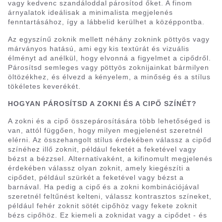
vagy kedvenc szandáloddal párosítod őket. A finom
árnyalatok ideálisak a minimalista megjelenés
fenntartásához, így a lábbelid kerülhet a középpontba.
Az egyszínű zoknik mellett néhány zoknink pöttyös vagy
márványos hatású, ami egy kis textúrát és vizuális
élményt ad anélkül, hogy elvonná a figyelmet a cipődről.
Párosítsd semleges vagy pöttyös zoknijainkat bármilyen
öltözékhez, és élvezd a kényelem, a minőség és a stílus
tökéletes keverékét.
HOGYAN PÁROSÍTSD A ZOKNI ÉS A CIPŐ SZÍNÉT?
A zokni és a cipő összepárosítására több lehetőséged is
van, attól függően, hogy milyen megjelenést szeretnél
elérni. Az összehangolt stílus érdekében válassz a cipőd
színéhez illő zoknit, például feketét a feketével vagy
bézst a bézzsel. Alternatívaként, a kifinomult megjelenés
érdekében válassz olyan zoknit, amely kiegészíti a
cipődet, például szürkét a feketével vagy bézst a
barnával. Ha pedig a cipő és a zokni kombinációjával
szeretnél feltűnést kelteni, válassz kontrasztos színeket,
például fehér zoknit sötét cipőhöz vagy fekete zoknit
bézs cipőhöz. Ez kiemeli a zoknidat vagy a cipődet - és