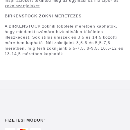
inspirációkért tekintsd meg az
egymáshoz illő cipő- és
zokniszettjeinket
.
BIRKENSTOCK ZOKNI MÉRETEZÉS
A BIRKENSTOCK zoknik többféle méretben kaphatók,
hogy mindenki számára biztosítsák a tökéletes
illeszkedést. Sok stílus uniszex és 3,5 és 14,5 közötti
méretben kapható. Női zoknijaink 3,5-5 és 5,5-7,5
méretben, míg férfi zoknijaink 5,5-7,5, 8-9,5, 10,5-12 és
13-14,5 méretben kaphatók.
FIZETÉSI MÓDOK¹