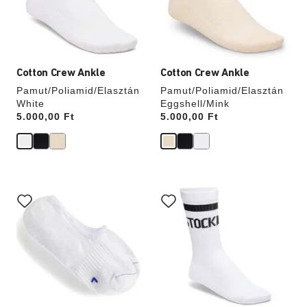
termékképet
termékképet
Cotton Crew Ankle
Cotton Crew Ankle
Pamut/Poliamid/Elasztán
Pamut/Poliamid/Elasztán
White
Eggshell/Mink
Price:
5.000,00 Ft
Price:
5.000,00 Ft
A
A
színpalettával
színpalettával
való
való
interakció
interakció
frissíti
frissíti
a
a
termékképet
termékképet