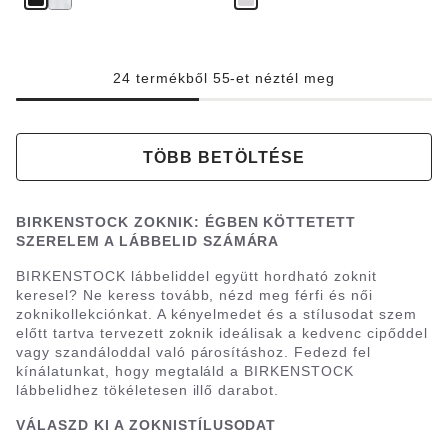
24 termékből 55-et néztél meg
TÖBB BETÖLTÉSE
BIRKENSTOCK ZOKNIK: ÉGBEN KÖTTETETT
SZERELEM A LÁBBELID SZÁMÁRA
BIRKENSTOCK lábbeliddel együtt hordható zoknit
keresel? Ne keress tovább, nézd meg férfi és női
zoknikollekciónkat. A kényelmedet és a stílusodat szem
előtt tartva tervezett zoknik ideálisak a kedvenc cipőddel
vagy szandáloddal való párosításhoz. Fedezd fel
kínálatunkat, hogy megtaláld a BIRKENSTOCK
lábbelidhez tökéletesen illő darabot.
VÁLASZD KI A ZOKNISTÍLUSODAT