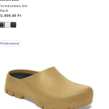
Természetes bőr
Black
Price:
41.800,00 Ft
A
Professional
színpalettával
való
interakció
rissíti
a
termékképet