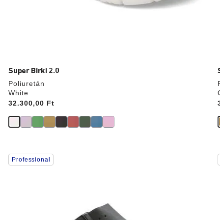
Super Birki 2.0
Poliuretán
White
Price:
32.300,00 Ft
A
Professional
színpalettával
való
interakció
frissíti
f
a
termékképet