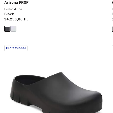
Arizona PROF
Birko-Flor
Black
Price:
34.250,00 Ft
A
Professional
színpalettával
való
interakció
frissíti
f
a
termékképet