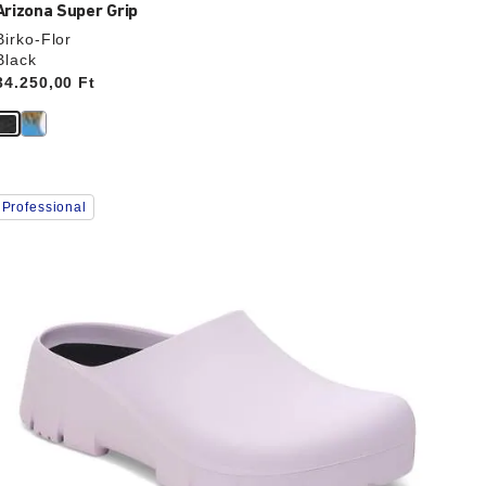
Arizona Super Grip
Birko-Flor
Black
Price:
34.250,00 Ft
A
Professional
színpalettával
való
interakció
rissíti
a
termékképet