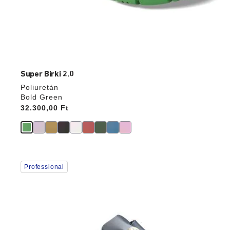
Super Birki 2.0
Poliuretán
Bold Green
Price:
32.300,00 Ft
A
Professional
színpalettával
való
interakció
frissíti
a
termékképet