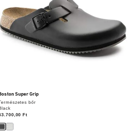
Boston Super Grip
Természetes bőr
Black
Price:
43.700,00 Ft