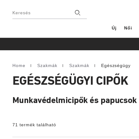
Lábléc
Üzlet
Keresés
Új
Női
Home
Szakmák
Szakmák
Egészségügy
Homepage
EGÉSZSÉGÜGYI CIPŐK
Munkavédelmicipők és papucsok 
71 termék található