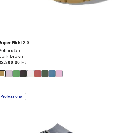
Super Birki 2.0
Poliuretán
Cork Brown
Price:
32.300,00 Ft
A
Professional
színpalettával
való
interakció
rissíti
a
termékképet