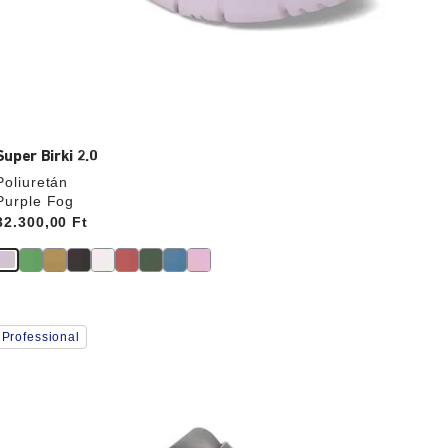
Super Birki 2.0
Poliuretán
Purple Fog
Price:
32.300,00 Ft
A
Professional
színpalettával
való
interakció
rissíti
a
termékképet