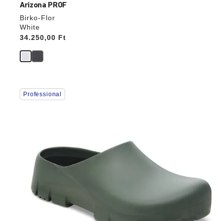
Arizona PROF
Birko-Flor
White
Price:
34.250,00 Ft
A
Professional
színpalettával
való
interakció
frissíti
a
termékképet