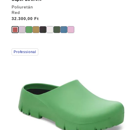
Poliuretán
Red
Price:
32.300,00 Ft
A
Professional
színpalettával
való
interakció
frissíti
a
termékképet