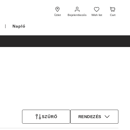
Bejelentkezés
Wish
Cart
list
Üzlet
Bejelentkezés
Wish list
Cart
Napló
SZŰRŐ
RENDEZÉS