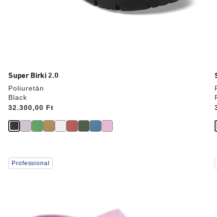
Super Birki 2.0
Poliuretán
Black
Price:
32.300,00 Ft
A
Professional
színpalettával
való
interakció
frissíti
f
a
termékképet