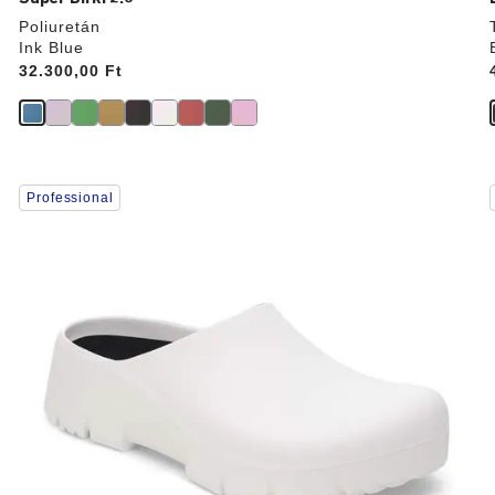
Poliuretán
Ink Blue
Price:
32.300,00 Ft
A
Professional
színpalettával
való
interakció
frissíti
f
a
termékképet