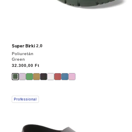
Super Birki 2.0
Poliuretán
Green
Price:
32.300,00 Ft
A
Professional
színpalettával
való
interakció
frissíti
a
termékképet