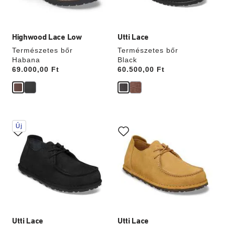
Highwood Lace Low
Utti Lace
Természetes bőr
Természetes bőr
Habana
Black
Price:
69.000,00 Ft
Price:
60.500,00 Ft
A
A
Új
színpalettával
színpalettával
való
való
interakció
interakció
frissíti
frissíti
a
a
termékképet
termékképet
Utti Lace
Utti Lace