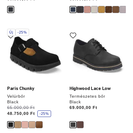
A
A
Új
-25%
színpalettával
színpalettával
való
való
interakció
interakció
frissíti
frissíti
a
a
termékképet
termékképet
Paris Chunky
Highwood Lace Low
Velúrbőr
Természetes bőr
Black
Black
k
Volt:
65.000,00 Ft
most
Price:
69.000,00 Ft
e
48.750,00 Ft
d
-25%
v
e
z
m
é