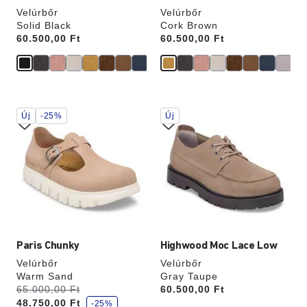
Velúrbőr
Velúrbőr
Solid Black
Cork Brown
Price:
60.500,00 Ft
Price:
60.500,00 Ft
A
A
Új
-25%
Új
színpalettával
színpalettával
való
való
interakció
interakció
frissíti
frissíti
a
a
termékképet
termékképet
Paris Chunky
Highwood Moc Lace Low
Velúrbőr
Velúrbőr
Warm Sand
Gray Taupe
k
Volt:
65.000,00 Ft
most
Price:
60.500,00 Ft
e
48.750,00 Ft
d
-25%