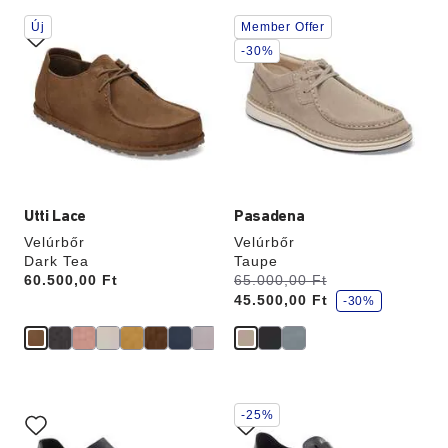
A
A
Új
Member Offer
színpalettával
színpalettával
való
való
-30%
interakció
interakció
frissíti
frissíti
a
a
termékképet
termékképet
Utti Lace
Pasadena
Velúrbőr
Velúrbőr
Dark Tea
Taupe
k
Price:
60.500,00 Ft
Volt:
65.000,00 Ft
most
e
45.500,00 Ft
d
-30%
v
e
z
m
é
n
y
A
A
-25%
színpalettával
színpalettával
való
való