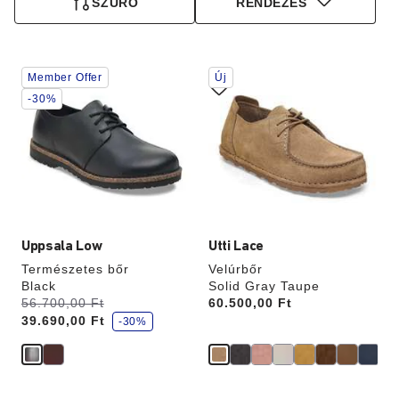
SZŰRŐ
RENDEZÉS
A
A
Member Offer
Új
színpalettával
színpalettával
való
való
-30%
interakció
interakció
frissíti
frissíti
a
a
termékképet
termékképet
Uppsala Low
Utti Lace
Természetes bőr
Velúrbőr
Black
Solid Gray Taupe
k
Volt:
56.700,00 Ft
most
Price:
60.500,00 Ft
e
39.690,00 Ft
d
-30%
v
e
z
m
é
n
y