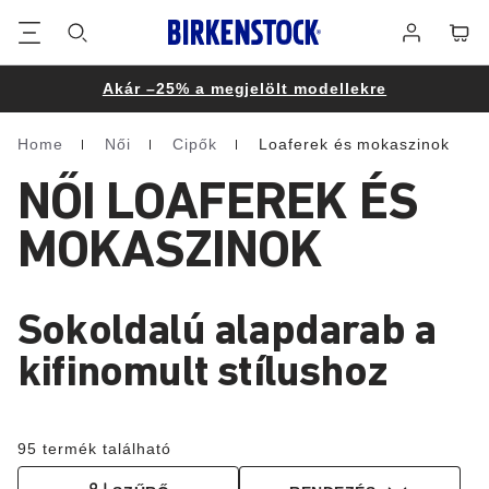
Lábléc
Cart
Bejelentke
Akár –25% a megjelölt modellekre
Home
Női
Cipők
Loaferek és mokaszinok
Homepage
NŐI LOAFEREK ÉS
MOKASZINOK
Sokoldalú alapdarab a
kifinomult stílushoz
95 termék található