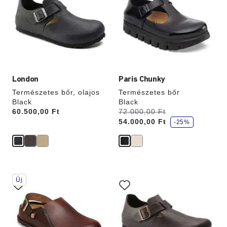
interakció
interakció
frissíti
frissíti
a
a
termékképet
termékképet
London
Paris Chunky
Természetes bőr, olajos
Természetes bőr
Black
Black
k
Price:
60.500,00 Ft
Volt:
72.000,00 Ft
most
e
54.000,00 Ft
d
-25%
v
e
z
m
é
n
y
A
A
Új
színpalettával
színpalettával
való
való
interakció
interakció
frissíti
frissíti
a
a