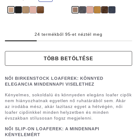
v
e
z
m
é
n
y
24 termékből 95-et néztél meg
TÖBB BETÖLTÉSE
NŐI BIRKENSTOCK LOAFEREK: KÖNNYED
ELEGANCIA MINDENNAPI VISELETHEZ
Kényelmes, sokoldalú és könnyeden elegáns loafer cipők
nem hiányozhatnak egyetlen nő ruhatárából sem. Akár
az irodába mész, akár lazítasz egyet a hétvégén, női
loafer cipőinkkel minden helyzetben és minden
évszakban stílusosan fogsz megjelenni.
NŐI SLIP-ON LOAFEREK: A MINDENNAPI
KÉNYELEMÉRT