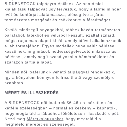
BIRKENSTOCK talpágyra épülnek. Az anatómiai
kialakítású talpágyat úgy terveztük, hogy a lábfej minden
ívét és kontúrját alátámassza, elősegítve a járás
természetes mozgását és csökkentve a fáradtságot.
Kiváló minőségű anyagokból, többek között természetes
parafából, latexből és velúrból készült, ezáltal szilárd,
mégis rugalmas alapot kínál, amely idővel alkalmazkodik
a láb formájához. Egyes modellek puha velúr béléssel
készülnek, míg mások nedvességelvezető mikroszálas
béléssel, amely segít szabályozni a hőmérsékletet és
szárazon tartja a lábat.
Minden női loaferünk kivehető talpággyal rendelkezik,
így a kényelem könnyen felfrissíthető vagy személyre
szabható.
MÉRET ÉS ILLESZKEDÉS
A BIRKENSTOCK női loaferek 36-46-os méretben és
kétféle szélességben – normál és keskeny – kaphatók,
hogy megtaláld a lábadhoz tökéletesen illeszkedő cipőt.
Nézd meg
Méretkalauzunkat
, hogy megtaláld a
megfelelő méretet és szélességet.