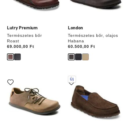
termékképet
termékképet
Lutry Premium
London
Természetes bőr
Természetes bőr, olajos
Roast
Habana
Price:
69.000,00 Ft
Price:
60.500,00 Ft
A
A
Új
színpalettával
színpalettával
való
való
interakció
interakció
frissíti
frissíti
a
a
termékképet
termékképet