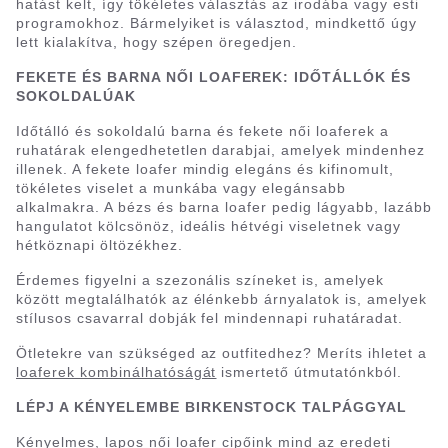
hatást kelt, így tökéletes választás az irodába vagy esti
programokhoz. Bármelyiket is választod, mindkettő úgy
lett kialakítva, hogy szépen öregedjen.
FEKETE ÉS BARNA NŐI LOAFEREK: IDŐTÁLLÓK ÉS
SOKOLDALÚAK
Időtálló és sokoldalú barna és fekete női loaferek a
ruhatárak elengedhetetlen darabjai, amelyek mindenhez
illenek. A fekete loafer mindig elegáns és kifinomult,
tökéletes viselet a munkába vagy elegánsabb
alkalmakra. A bézs és barna loafer pedig lágyabb, lazább
hangulatot kölcsönöz, ideális hétvégi viseletnek vagy
hétköznapi öltözékhez.
Érdemes figyelni a szezonális színeket is, amelyek
között megtalálhatók az élénkebb árnyalatok is, amelyek
stílusos csavarral dobják fel mindennapi ruhatáradat.
Ötletekre van szükséged az outfitedhez? Meríts ihletet a
loaferek kombinálhatóságát
ismertető útmutatónkból.
LÉPJ A KÉNYELEMBE BIRKENSTOCK TALPÁGGYAL
Kényelmes, lapos női loafer cipőink mind az eredeti