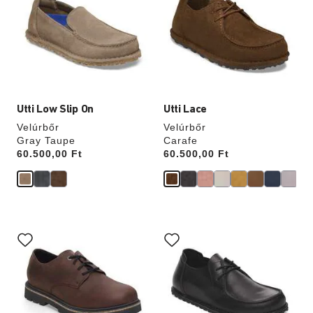
interakció
interakció
frissíti
frissíti
a
a
termékképet
termékképet
Utti Low Slip On
Utti Lace
Velúrbőr
Velúrbőr
Gray Taupe
Carafe
Price:
60.500,00 Ft
Price:
60.500,00 Ft
A
A
színpalettával
színpalettával
való
való
interakció
interakció
frissíti
frissíti
a
a
termékképet
termékképet