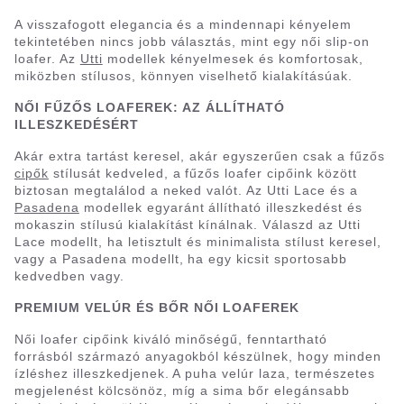
A visszafogott elegancia és a mindennapi kényelem
tekintetében nincs jobb választás, mint egy női slip-on
loafer. Az
Utti
modellek kényelmesek és komfortosak,
miközben stílusos, könnyen viselhető kialakításúak.
NŐI FŰZŐS LOAFEREK: AZ ÁLLÍTHATÓ
ILLESZKEDÉSÉRT
Akár extra tartást keresel, akár egyszerűen csak a fűzős
cipők
stílusát kedveled, a fűzős loafer cipőink között
biztosan megtalálod a neked valót. Az Utti Lace és a
Pasadena
modellek egyaránt állítható illeszkedést és
mokaszin stílusú kialakítást kínálnak. Válaszd az Utti
Lace modellt, ha letisztult és minimalista stílust keresel,
vagy a Pasadena modellt, ha egy kicsit sportosabb
kedvedben vagy.
PREMIUM VELÚR ÉS BŐR NŐI LOAFEREK
Női loafer cipőink kiváló minőségű, fenntartható
forrásból származó anyagokból készülnek, hogy minden
ízléshez illeszkedjenek. A puha velúr laza, természetes
megjelenést kölcsönöz, míg a sima bőr elegánsabb