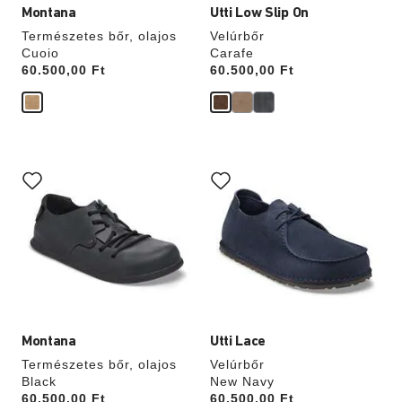
Montana
Utti Low Slip On
Természetes bőr, olajos
Velúrbőr
Cuoio
Carafe
Price:
60.500,00 Ft
Price:
60.500,00 Ft
A
A
színpalettával
színpalettával
való
való
interakció
interakció
frissíti
frissíti
a
a
termékképet
termékképet
Montana
Utti Lace
Természetes bőr, olajos
Velúrbőr
Black
New Navy
Price:
60.500,00 Ft
Price:
60.500,00 Ft