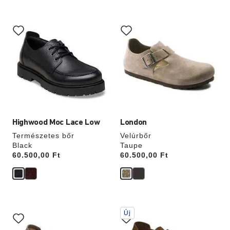
n
y
A
A
színpalettával
színpalettával
való
való
interakció
interakció
frissíti
frissíti
a
a
termékképet
termékképet
Highwood Moc Lace Low
London
Természetes bőr
Velúrbőr
Black
Taupe
Price:
60.500,00 Ft
Price:
60.500,00 Ft
A
A
Új
színpalettával
színpalettával
való
való