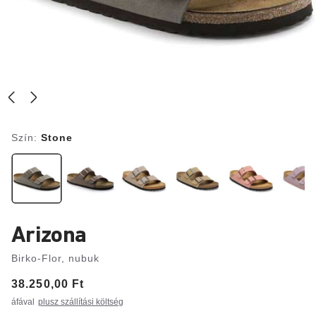
Szín:
Stone
Arizona
Birko-Flor, nubuk
Price:
38.250,00 Ft
áfával
plusz szállítási költség