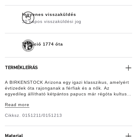
Ingyenes visszaküldés
30 napos visszaküldési jog
Tradíció 1774 óta
TERMÉKLEÍRÁS
A BIRKENSTOCK Arizona egy igazi klasszikus, amelyért
évtizedek óta rajonganak a férfiak és a nők. Az
egyedileg állítható kétpántos papucs már régóta kultusz
lábbelinek számít. A felsőrész finom nubuk hatású,
Read more
bőrbarát és strapabíró Birko-Flor® anyagból készült.
Cikksz.
0151211/0151213
Material