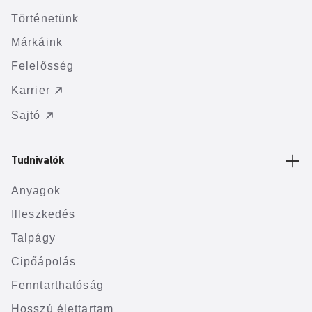
Történetünk
Márkáink
Felelősség
Karrier
Sajtó
Tudnivalók
Anyagok
Illeszkedés
Talpágy
Cipőápolás
Fenntarthatóság
Hosszú élettartam