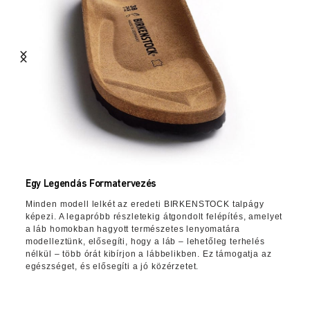
Egy Legendás Formatervezés
Minden modell lelkét az eredeti BIRKENSTOCK talpágy
képezi. A legapróbb részletekig átgondolt felépítés, amelyet
a láb homokban hagyott természetes lenyomatára
modelleztünk, elősegíti, hogy a láb – lehetőleg terhelés
nélkül – több órát kibírjon a lábbelikben. Ez támogatja az
egészséget, és elősegíti a jó közérzetet.