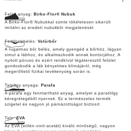
Felső anyag:
Birko-Flor® Nubuk
A Birko-Flor® Nubukkal szinte tökéletesen sikerült
imitálni az eredeti nubukbőr megjelenését.
Fedőtalpbélés:
Velúrbőr
A rugalmas bőr bélés, amely gyengéd a bőrhöz, lágyan
simul a lábhoz, és alkalmazkodik annak kontúrjához. A
nyitott pórusú és ezért rendkívül légáteresztő felület
gondoskodik a láb kényelmes klímájáról, még
megerőltető fizikai tevékenység során is.
Talpágy anyaga:
Parafa
A parafa egy fenntartható anyag, amelyet a paratölgy
kéregrétegéből nyernek. Ez a természetes termék
szigetel és nagyon jó párnázottságot biztosít.
Talp:
EVA
Az EVA (etilén-vinil-acetát) kiváló minőségű, nagyon