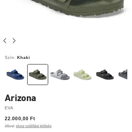
Szín:
Khaki
Arizona
EVA
Price:
22.000,00 Ft
áfával
plusz szállítási költség