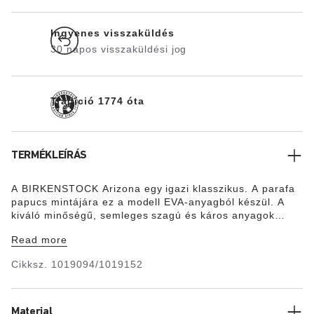
Ingyenes visszaküldés
30 napos visszaküldési jog
Tradíció 1774 óta
TERMÉKLEÍRÁS
A BIRKENSTOCK Arizona egy igazi klasszikus. A parafa
papucs mintájára ez a modell EVA-anyagból készül. A
kiváló minőségű, semleges szagú és káros anyagok
tekintetében ellenőrzött EVA-műanyag számos pozitív
Read more
tulajdonságot ötvöz: Nagyon könnyű, rendkívül
rugalmas, vízálló, bőrbarát és biztosítja a megszokott
Cikksz.
1019094/1019152
BIRKENSTOCK viselési kényelmet.
Material