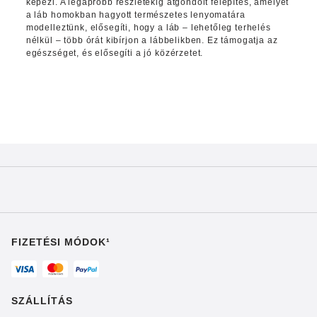
képezi. A legapróbb részletekig átgondolt felépítés, amelyet
a láb homokban hagyott természetes lenyomatára
modelleztünk, elősegíti, hogy a láb – lehetőleg terhelés
nélkül – több órát kibírjon a lábbelikben. Ez támogatja az
egészséget, és elősegíti a jó közérzetet.
FIZETÉSI MÓDOK¹
SZÁLLÍTÁS